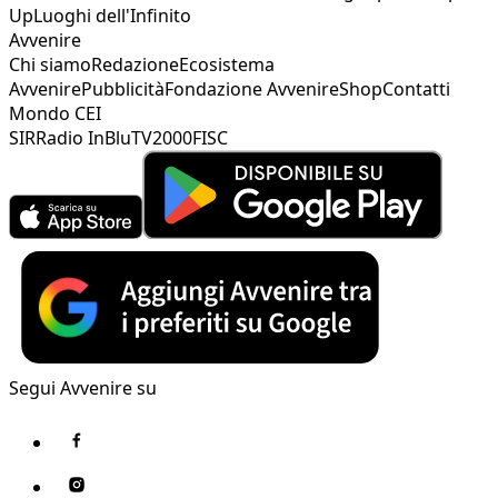
Up
Luoghi dell'Infinito
Avvenire
Chi siamo
Redazione
Ecosistema
Avvenire
Pubblicità
Fondazione Avvenire
Shop
Contatti
Mondo CEI
SIR
Radio InBlu
TV2000
FISC
Segui Avvenire su