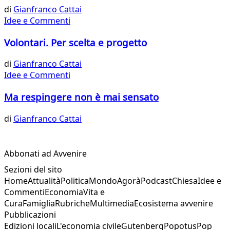
di
Gianfranco Cattai
Idee e Commenti
Volontari. Per scelta e progetto
di
Gianfranco Cattai
Idee e Commenti
Ma respingere non è mai sensato
di
Gianfranco Cattai
Abbonati ad Avvenire
Sezioni del sito
Home
Attualità
Politica
Mondo
Agorà
Podcast
Chiesa
Idee e
Commenti
Economia
Vita e
Cura
Famiglia
Rubriche
Multimedia
Ecosistema avvenire
Pubblicazioni
Edizioni locali
L'economia civile
Gutenberg
Popotus
Pop