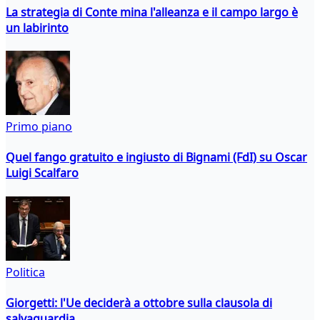
La strategia di Conte mina l'alleanza e il campo largo è
un labirinto
Primo piano
Quel fango gratuito e ingiusto di Bignami (FdI) su Oscar
Luigi Scalfaro
Politica
Giorgetti: l'Ue deciderà a ottobre sulla clausola di
salvaguardia