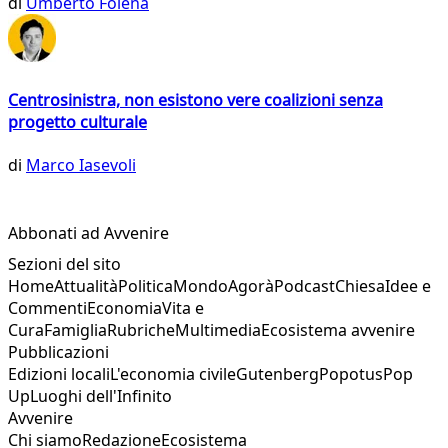
di
Umberto Folena
Centrosinistra, non esistono vere coalizioni senza
progetto culturale
di
Marco Iasevoli
Abbonati ad Avvenire
Sezioni del sito
Home
Attualità
Politica
Mondo
Agorà
Podcast
Chiesa
Idee e
Commenti
Economia
Vita e
Cura
Famiglia
Rubriche
Multimedia
Ecosistema avvenire
Pubblicazioni
Edizioni locali
L'economia civile
Gutenberg
Popotus
Pop
Up
Luoghi dell'Infinito
Avvenire
Chi siamo
Redazione
Ecosistema