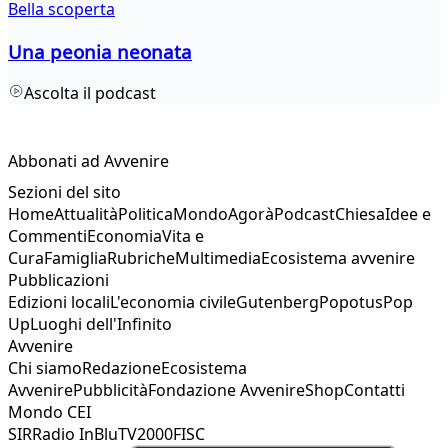
Bella scoperta
Una peonia neonata
Ascolta il podcast
Abbonati ad Avvenire
Sezioni del sito
Home
Attualità
Politica
Mondo
Agorà
Podcast
Chiesa
Idee e
Commenti
Economia
Vita e
Cura
Famiglia
Rubriche
Multimedia
Ecosistema avvenire
Pubblicazioni
Edizioni locali
L'economia civile
Gutenberg
Popotus
Pop
Up
Luoghi dell'Infinito
Avvenire
Chi siamo
Redazione
Ecosistema
Avvenire
Pubblicità
Fondazione Avvenire
Shop
Contatti
Mondo CEI
SIR
Radio InBlu
TV2000
FISC