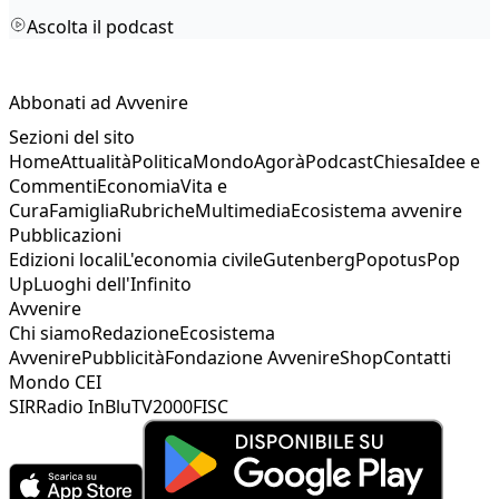
Ascolta il podcast
Abbonati ad Avvenire
Sezioni del sito
Home
Attualità
Politica
Mondo
Agorà
Podcast
Chiesa
Idee e
Commenti
Economia
Vita e
Cura
Famiglia
Rubriche
Multimedia
Ecosistema avvenire
Pubblicazioni
Edizioni locali
L'economia civile
Gutenberg
Popotus
Pop
Up
Luoghi dell'Infinito
Avvenire
Chi siamo
Redazione
Ecosistema
Avvenire
Pubblicità
Fondazione Avvenire
Shop
Contatti
Mondo CEI
SIR
Radio InBlu
TV2000
FISC