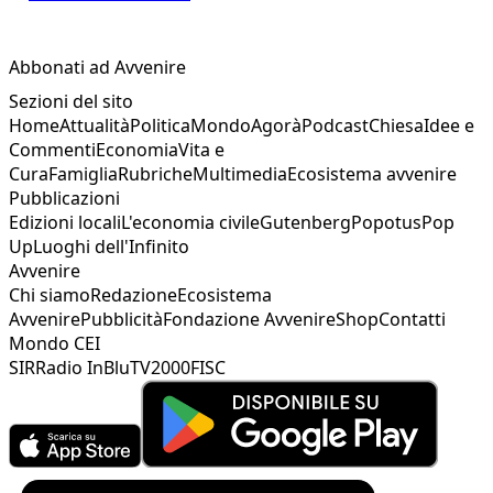
Abbonati ad Avvenire
Sezioni del sito
Home
Attualità
Politica
Mondo
Agorà
Podcast
Chiesa
Idee e
Commenti
Economia
Vita e
Cura
Famiglia
Rubriche
Multimedia
Ecosistema avvenire
Pubblicazioni
Edizioni locali
L'economia civile
Gutenberg
Popotus
Pop
Up
Luoghi dell'Infinito
Avvenire
Chi siamo
Redazione
Ecosistema
Avvenire
Pubblicità
Fondazione Avvenire
Shop
Contatti
Mondo CEI
SIR
Radio InBlu
TV2000
FISC