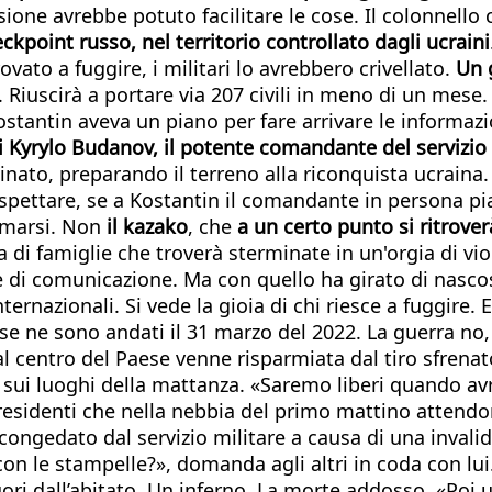
ne avrebbe potuto facilitare le cose. Il colonnello c
kpoint russo, nel territorio controllato dagli ucraini
ato a fuggire, i militari lo avrebbero crivellato.
Un g
. Riuscirà a portare via 207 civili in meno di un mese.
tantin aveva un piano per fare arrivare le informazio
i di Kyrylo Budanov, il potente comandante del servizio
inato, preparando il terreno alla riconquista ucraina.
spettare, se a Kostantin il comandante in persona pia
rmarsi. Non
il kazako
, che
a un certo punto si ritroverà
sa di famiglie che troverà sterminate in un'orgia di v
 di comunicazione. Ma con quello ha girato di nascost
rnazionali. Si vede la gioia di chi riesce a fuggire. E 
 se ne sono andati il 31 marzo del 2022. La guerra no,
 centro del Paese venne risparmiata dal tiro sfrenato
 sui luoghi della mattanza. «Saremo liberi quando avr
residenti che nella nebbia del primo mattino attendono
ngedato dal servizio militare a causa di una invalidit
le stampelle?», domanda agli altri in coda con lui. Un
ori dall’abitato. Un inferno. La morte addosso. «Poi