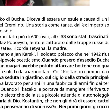
ko di Bucha. Diceva di essere un esule a causa di un l
el Cremlino. Una storia come tante, dall’ex impero so
n solo.
cidato più di 600 civili, altri
33 sono stati trascinati
lav Popovych, ferito e catturato dalle truppe russe 
zate», ricorda Tetyana, la madre.
nano a Jan Karski, il soldato polacco che nel 1942 riu
olpevole scetticismo.
Quando presero d’assedio Bucha, 
an magari avrebbe potuto attaccare bottone con qual
a soli. Lo lasciarono fare. Così Kostantin cominciò a 
va seduta in giardino, sul ciglio della strada princi
a lavorato per anni in una fabbrica di armi fin dai t
Quando il kazako le portava da mangiare riferiva tutt
uto elettriche della sua piccola azienda di autonolegg
rla di Dio. Kostantin, che non gli dirà di essere cattol
penseranno di voi russi?». Nei primi giorni gli occu