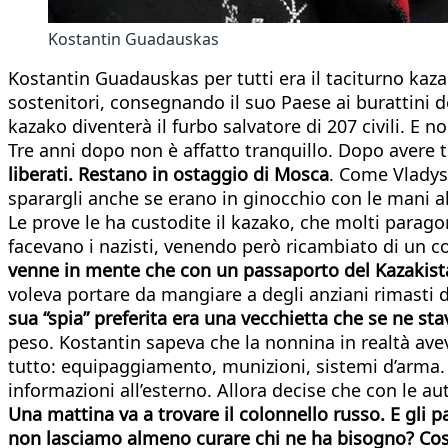
Kostantin Guadauskas
Kostantin Guadauskas per tutti era il taciturno kaza
sostenitori, consegnando il suo Paese ai burattini d
kazako diventerà il furbo salvatore di 207 civili. E no
Tre anni dopo non è affatto tranquillo. Dopo avere tru
liberati. Restano in ostaggio di Mosca
. Come Vladys
sparargli anche se erano in ginocchio con le mani al
Le prove le ha custodite il kazako, che molti parago
facevano i nazisti, venendo però ricambiato di un c
venne in mente che con un passaporto del Kazakist
voleva portare da mangiare a degli anziani rimasti d
sua “spia” preferita era una vecchietta che se ne sta
peso. Kostantin sapeva che la nonnina in realtà avev
tutto: equipaggiamento, munizioni, sistemi d’arma. 
informazioni all’esterno. Allora decise che con le a
Una mattina va a trovare il colonnello russo. E gli pa
non lasciamo almeno curare chi ne ha bisogno? Cosa 