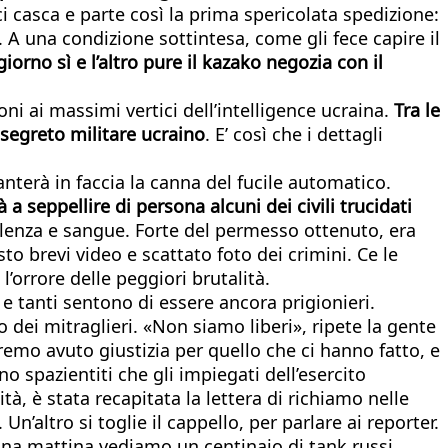
i casca e parte così la prima spericolata spedizione:
. A una condizione sottintesa, come gli fece capire il
iorno sì e l’altro pure il kazako negozia con il
ni ai massimi vertici dell’intelligence ucraina.
Tra le
 segreto militare ucraino
. E’ così che i dettagli
nterà in faccia la canna del fucile automatico.
 a seppellire di persona alcuni dei civili trucidati
iolenza e sangue. Forte del permesso ottenuto, era
o brevi video e scattato foto dei crimini. Ce le
l’orrore delle peggiori brutalità.
 e tanti sentono di essere ancora prigionieri.
 dei mitraglieri. «Non siamo liberi», ripete la gente
emo avuto giustizia per quello che ci hanno fatto, e
 spazientiti che gli impiegati dell’esercito
à, è stata recapitata la lettera di richiamo nelle
’altro si toglie il cappello, per parlare ai reporter.
 una mattina vediamo un centinaio di tank russi