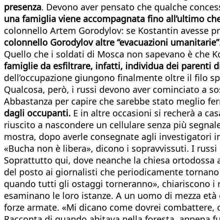
presenza
. Devono aver pensato che qualche concessio
una famiglia viene accompagnata fino all’ultimo chec
colonnello Artem Gorodylov: se Kostantin avesse prov
colonnello Gorodylov altre “evacuazioni umanitarie”
Quello che i soldati di Mosca non sapevano è che Kos
famiglie da esfiltrare, infatti, individua dei parent
dell’occupazione giungono finalmente oltre il filo sp
Qualcosa, però, i russi devono aver cominciato a so
Abbastanza per capire che sarebbe stato meglio fe
dagli occupanti.
E in altre occasioni si recherà a ca
riuscito a nascondere un cellulare senza più segnale
mostra, dopo averle consegnate agli investigatori inte
«Bucha non è libera», dicono i sopravvissuti. I russi
Soprattutto qui, dove neanche la chiesa ortodossa al
del posto ai giornalisti che periodicamente tornano
quando tutti gli ostaggi torneranno», chiariscono i 
esaminano le loro istanze. A un uomo di mezza età co
forze armate. «Mi dicano come dovrei combattere, con 
Racconta di quando abitava nella foresta, appena fu