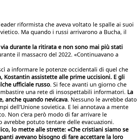
eader riformista che aveva voltato le spalle ai suoi
vietico. Ma quando i russi arrivarono a Bucha, il
 via durante la ritirata e non sono mai più stati
durante il massacro del 2022. «Continuavano a
scì a informare le potenze occidentali di quel che
Kostantin assistette alle prime uccisioni. E gli
che ufficiale russo
. Si fece avanti un giorno che
imbastire una rete di insospettabili informatori.
La
pale, anche quando nevicava
. Nessuno le avrebbe dato
empi dell’Unione sovietica. E lei annotava a mente
o. Non c’era però modo di far arrivare le
io avrebbe potuto tentare delle evacuazioni.
ico, lo mette alle strette: «Che cristiani siamo se
panti avevano bisogno di fare accettare la loro