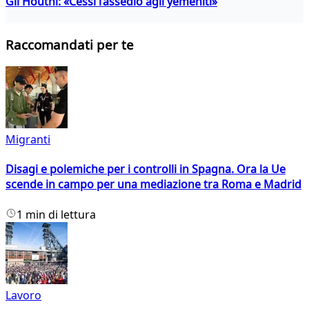
Gli Houthi: «Cessi l’assedio agli yemeniti»
Raccomandati per te
Migranti
Disagi e polemiche per i controlli in Spagna. Ora la Ue
scende in campo per una mediazione tra Roma e Madrid
1 min di lettura
Lavoro