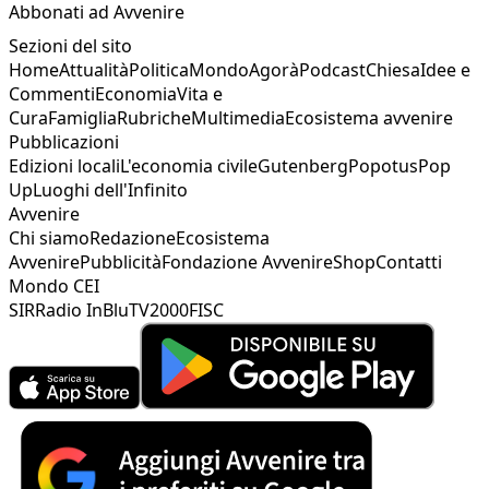
Abbonati ad Avvenire
Sezioni del sito
Home
Attualità
Politica
Mondo
Agorà
Podcast
Chiesa
Idee e
Commenti
Economia
Vita e
Cura
Famiglia
Rubriche
Multimedia
Ecosistema avvenire
Pubblicazioni
Edizioni locali
L'economia civile
Gutenberg
Popotus
Pop
Up
Luoghi dell'Infinito
Avvenire
Chi siamo
Redazione
Ecosistema
Avvenire
Pubblicità
Fondazione Avvenire
Shop
Contatti
Mondo CEI
SIR
Radio InBlu
TV2000
FISC