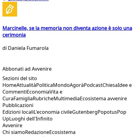
Marcinelle, se la memoria non diventa azione è solo una
cerimonia
di
Daniela Fumarola
Abbonati ad Avvenire
Sezioni del sito
Home
Attualità
Politica
Mondo
Agorà
Podcast
Chiesa
Idee e
Commenti
Economia
Vita e
Cura
Famiglia
Rubriche
Multimedia
Ecosistema avvenire
Pubblicazioni
Edizioni locali
L'economia civile
Gutenberg
Popotus
Pop
Up
Luoghi dell'Infinito
Avvenire
Chi siamo
Redazione
Ecosistema