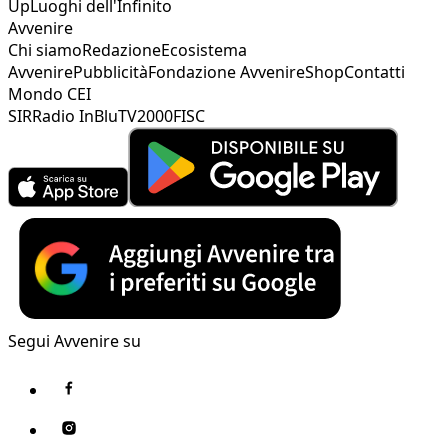
Up
Luoghi dell'Infinito
Avvenire
Chi siamo
Redazione
Ecosistema
Avvenire
Pubblicità
Fondazione Avvenire
Shop
Contatti
Mondo CEI
SIR
Radio InBlu
TV2000
FISC
Segui Avvenire su