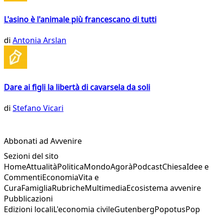
L'asino è l'animale più francescano di tutti
di
Antonia Arslan
Dare ai figli la libertà di cavarsela da soli
di
Stefano Vicari
Abbonati ad Avvenire
Sezioni del sito
Home
Attualità
Politica
Mondo
Agorà
Podcast
Chiesa
Idee e
Commenti
Economia
Vita e
Cura
Famiglia
Rubriche
Multimedia
Ecosistema avvenire
Pubblicazioni
Edizioni locali
L'economia civile
Gutenberg
Popotus
Pop