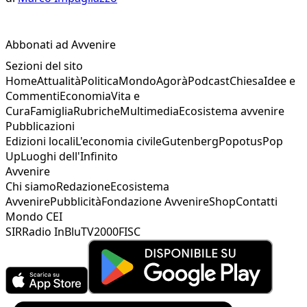
Abbonati ad Avvenire
Sezioni del sito
Home
Attualità
Politica
Mondo
Agorà
Podcast
Chiesa
Idee e
Commenti
Economia
Vita e
Cura
Famiglia
Rubriche
Multimedia
Ecosistema avvenire
Pubblicazioni
Edizioni locali
L'economia civile
Gutenberg
Popotus
Pop
Up
Luoghi dell'Infinito
Avvenire
Chi siamo
Redazione
Ecosistema
Avvenire
Pubblicità
Fondazione Avvenire
Shop
Contatti
Mondo CEI
SIR
Radio InBlu
TV2000
FISC