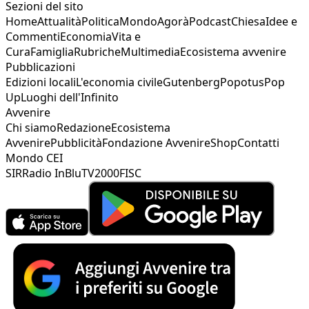
Sezioni del sito
Home
Attualità
Politica
Mondo
Agorà
Podcast
Chiesa
Idee e
Commenti
Economia
Vita e
Cura
Famiglia
Rubriche
Multimedia
Ecosistema avvenire
Pubblicazioni
Edizioni locali
L'economia civile
Gutenberg
Popotus
Pop
Up
Luoghi dell'Infinito
Avvenire
Chi siamo
Redazione
Ecosistema
Avvenire
Pubblicità
Fondazione Avvenire
Shop
Contatti
Mondo CEI
SIR
Radio InBlu
TV2000
FISC