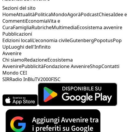
Sezioni del sito
Home
Attualità
Politica
Mondo
Agorà
Podcast
Chiesa
Idee e
Commenti
Economia
Vita e
Cura
Famiglia
Rubriche
Multimedia
Ecosistema avvenire
Pubblicazioni
Edizioni locali
L'economia civile
Gutenberg
Popotus
Pop
Up
Luoghi dell'Infinito
Avvenire
Chi siamo
Redazione
Ecosistema
Avvenire
Pubblicità
Fondazione Avvenire
Shop
Contatti
Mondo CEI
SIR
Radio InBlu
TV2000
FISC