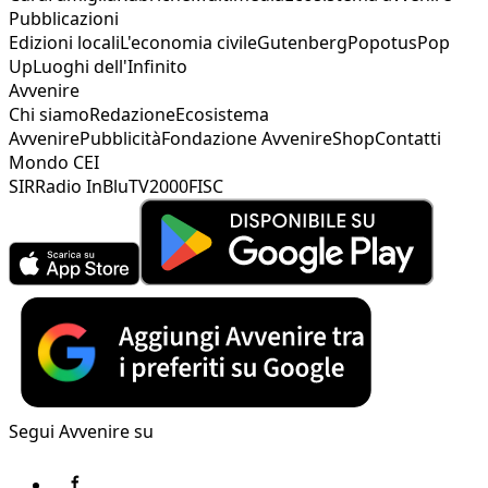
Pubblicazioni
Edizioni locali
L'economia civile
Gutenberg
Popotus
Pop
Up
Luoghi dell'Infinito
Avvenire
Chi siamo
Redazione
Ecosistema
Avvenire
Pubblicità
Fondazione Avvenire
Shop
Contatti
Mondo CEI
SIR
Radio InBlu
TV2000
FISC
Segui Avvenire su