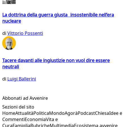
La dottrina della guerra giusta insostenibile nell’era
nucleare
di
Vittorio Possenti
Tacere davanti alle ingiustizie non vuol dire essere
neutrali
di
Luigi Ballerini
Abbonati ad Avvenire
Sezioni del sito
Home
Attualità
Politica
Mondo
Agorà
Podcast
Chiesa
Idee e
Commenti
Economia
Vita e
Cura
Famiglia
Rubriche
Multimedia
Ecosistema avvenire