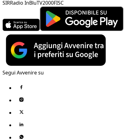
SIR
Radio InBlu
TV2000
FISC
Segui Avvenire su