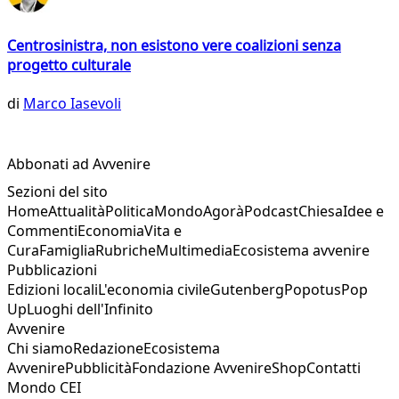
Centrosinistra, non esistono vere coalizioni senza
progetto culturale
di
Marco Iasevoli
Abbonati ad Avvenire
Sezioni del sito
Home
Attualità
Politica
Mondo
Agorà
Podcast
Chiesa
Idee e
Commenti
Economia
Vita e
Cura
Famiglia
Rubriche
Multimedia
Ecosistema avvenire
Pubblicazioni
Edizioni locali
L'economia civile
Gutenberg
Popotus
Pop
Up
Luoghi dell'Infinito
Avvenire
Chi siamo
Redazione
Ecosistema
Avvenire
Pubblicità
Fondazione Avvenire
Shop
Contatti
Mondo CEI