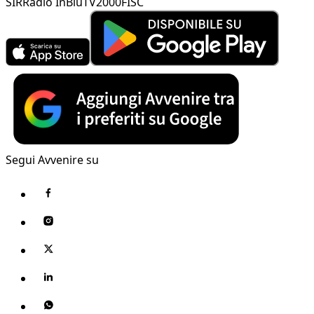
SIR
Radio InBlu
TV2000
FISC
Segui Avvenire su