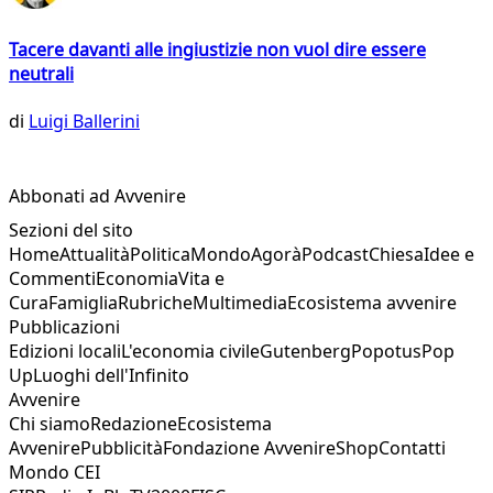
Tacere davanti alle ingiustizie non vuol dire essere
neutrali
di
Luigi Ballerini
Abbonati ad Avvenire
Sezioni del sito
Home
Attualità
Politica
Mondo
Agorà
Podcast
Chiesa
Idee e
Commenti
Economia
Vita e
Cura
Famiglia
Rubriche
Multimedia
Ecosistema avvenire
Pubblicazioni
Edizioni locali
L'economia civile
Gutenberg
Popotus
Pop
Up
Luoghi dell'Infinito
Avvenire
Chi siamo
Redazione
Ecosistema
Avvenire
Pubblicità
Fondazione Avvenire
Shop
Contatti
Mondo CEI