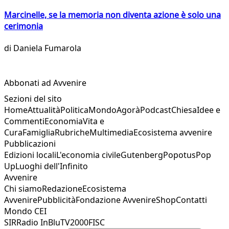
Marcinelle, se la memoria non diventa azione è solo una
cerimonia
di
Daniela Fumarola
Abbonati ad Avvenire
Sezioni del sito
Home
Attualità
Politica
Mondo
Agorà
Podcast
Chiesa
Idee e
Commenti
Economia
Vita e
Cura
Famiglia
Rubriche
Multimedia
Ecosistema avvenire
Pubblicazioni
Edizioni locali
L'economia civile
Gutenberg
Popotus
Pop
Up
Luoghi dell'Infinito
Avvenire
Chi siamo
Redazione
Ecosistema
Avvenire
Pubblicità
Fondazione Avvenire
Shop
Contatti
Mondo CEI
SIR
Radio InBlu
TV2000
FISC