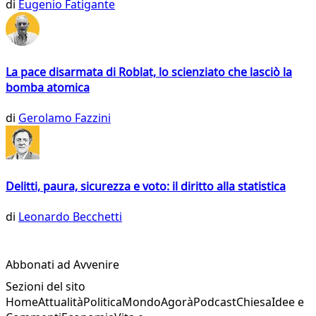
di
Eugenio Fatigante
La pace disarmata di Roblat, lo scienziato che lasciò la
bomba atomica
di
Gerolamo Fazzini
Delitti, paura, sicurezza e voto: il diritto alla statistica
di
Leonardo Becchetti
Abbonati ad Avvenire
Sezioni del sito
Home
Attualità
Politica
Mondo
Agorà
Podcast
Chiesa
Idee e