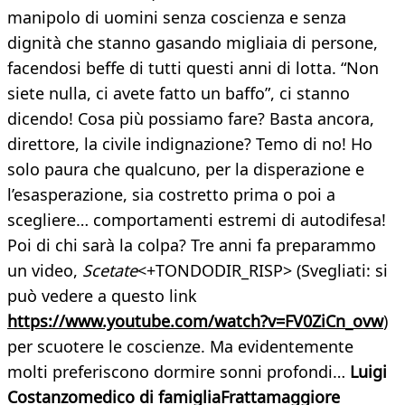
manipolo di uomini senza coscienza e senza
dignità che stanno gasando migliaia di persone,
facendosi beffe di tutti questi anni di lotta. “Non
siete nulla, ci avete fatto un baffo”, ci stanno
dicendo! Cosa più possiamo fare? Basta ancora,
direttore, la civile indignazione? Temo di no! Ho
solo paura che qualcuno, per la disperazione e
l’esasperazione, sia costretto prima o poi a
scegliere… comportamenti estremi di autodifesa!
Poi di chi sarà la colpa? Tre anni fa preparammo
un video,
Scetate
<+TONDODIR_RISP> (Svegliati: si
può vedere a questo link
https://www.youtube.com/watch?v=FV0ZiCn_ovw
)
per scuotere le coscienze. Ma evidentemente
molti preferiscono dormire sonni profondi…
Luigi
Costanzo
medico di famiglia
Frattamaggiore