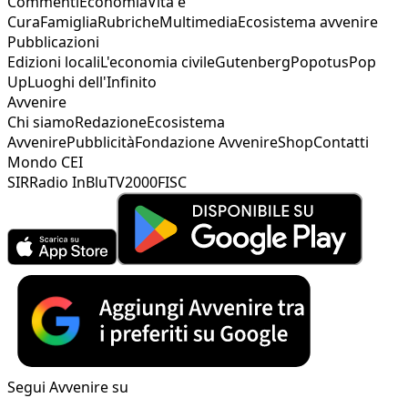
Commenti
Economia
Vita e
Cura
Famiglia
Rubriche
Multimedia
Ecosistema avvenire
Pubblicazioni
Edizioni locali
L'economia civile
Gutenberg
Popotus
Pop
Up
Luoghi dell'Infinito
Avvenire
Chi siamo
Redazione
Ecosistema
Avvenire
Pubblicità
Fondazione Avvenire
Shop
Contatti
Mondo CEI
SIR
Radio InBlu
TV2000
FISC
Segui Avvenire su