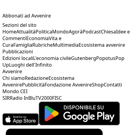
Abbonati ad Avvenire
Sezioni del sito
Home
Attualità
Politica
Mondo
Agorà
Podcast
Chiesa
Idee e
Commenti
Economia
Vita e
Cura
Famiglia
Rubriche
Multimedia
Ecosistema avvenire
Pubblicazioni
Edizioni locali
L'economia civile
Gutenberg
Popotus
Pop
Up
Luoghi dell'Infinito
Avvenire
Chi siamo
Redazione
Ecosistema
Avvenire
Pubblicità
Fondazione Avvenire
Shop
Contatti
Mondo CEI
SIR
Radio InBlu
TV2000
FISC