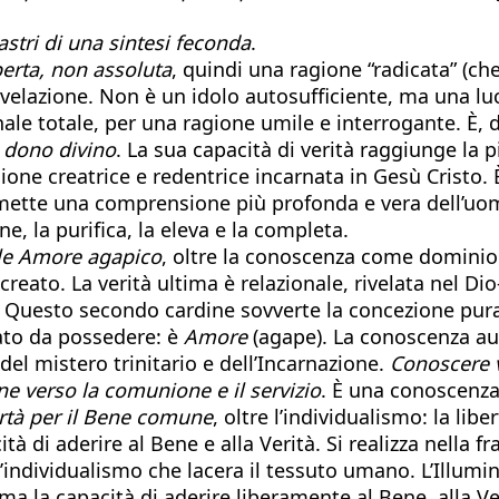
astri di una sintesi feconda
.
erta, non assoluta
, quindi una ragione “radicata” (che
Rivelazione. Non è un idolo autosufficiente, ma una lu
le totale, per una ragione umile e interrogante. È, d
n
dono divino
. La sua capacità di verità raggiunge la
ione creatrice e redentrice incarnata in Gesù Cristo. È
rmette una comprensione più profonda e vera dell’u
ne, la purifica, la eleva e la completa.
ale Amore agapico
, oltre la conoscenza come dominio
creato. La verità ultima è relazionale, rivelata nel Di
io. Questo secondo cardine sovverte la concezione p
ato da possedere: è
Amore
(agape). La conoscenza au
o del mistero trinitario e dell’Incarnazione.
Conoscere v
ne verso la comunione e il servizio
. È una conoscenza 
rtà per il Bene comune
, oltre l’individualismo: la lib
à di aderire al Bene e alla Verità. Si realizza nella fr
l’individualismo che lacera il tessuto umano. L’Illu
, ma la capacità di aderire liberamente al Bene, alla V