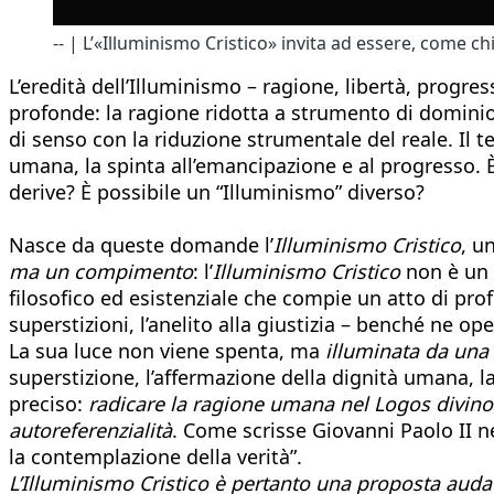
-- | L’«Illuminismo Cristico» invita ad essere, come c
L’eredità dell’Illuminismo – ragione, libertà, progr
profonde: la ragione ridotta a strumento di domini
di senso con la riduzione strumentale del reale. Il 
umana, la spinta all’emancipazione e al progresso. È
derive? È possibile un “Illuminismo” diverso?
Nasce da queste domande l’
Illuminismo Cristico
, u
ma un compimento
: l’
Illuminismo Cristico
non è un n
filosofico ed esistenziale che compie un atto di prof
superstizioni, l’anelito alla giustizia – benché ne o
La sua luce non viene spenta, ma
illuminata da una
superstizione, l’affermazione della dignità umana, la
preciso:
radicare la ragione umana nel Logos divino
autoreferenzialità
. Come scrisse Giovanni Paolo II ne
la contemplazione della verità”.
L’Illuminismo Cristico è pertanto una proposta auda