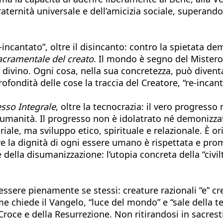
raternità universale e dell’amicizia sociale, superando
ncantato”, oltre il disincanto: contro la spietata d
cramentale del creato
. Il mondo è segno del Mistero
ivino. Ogni cosa, nella sua concretezza, può diventa
profondità delle cose la traccia del Creatore, “re-inc
sso Integrale
, oltre la tecnocrazia: il vero progress
ra umanità. Il progresso non è idolatrato né demonizz
le, ma sviluppo etico, spirituale e relazionale. È or
ove la dignità di ogni essere umano è rispettata e prom
 e della disumanizzazione: l’utopia concreta della “civi
 essere pienamente se stessi: creature razionali “e” cre
come chiede il Vangelo, “luce del mondo” e “sale della
roce e della Resurrezione. Non ritirandosi in sacresti