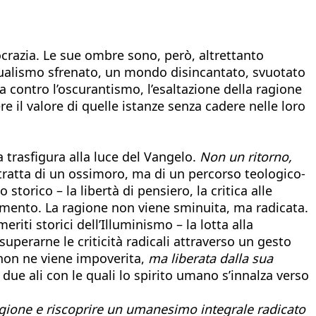
mocrazia. Le sue ombre sono, però, altrettanto
idualismo sfrenato, un mondo disincantato, svuotato
 contro l’oscurantismo, l’esaltazione della ragione
e il valore di quelle istanze senza cadere nelle loro
 trasfigura alla luce del Vangelo.
Non un ritorno,
 tratta di un ossimoro, ma di un percorso teologico-
torico – la libertà di pensiero, la critica alle
mento. La ragione non viene sminuita, ma radicata.
iti storici dell’Illuminismo – la lotta alla
uperarne le criticità radicali attraverso un gesto
e non ne viene impoverita,
ma liberata dalla sua
 due ali con le quali lo spirito umano s’innalza verso
agione e riscoprire un umanesimo integrale radicato