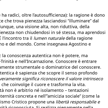
 ha radici, oltre l’autosufficienza): la ragione è dono
ce che trova pienezza lasciandosi “illuminare” dal
unque, una visione alta, non riduttiva, della
 pienezza non chiudendosi in sé stessa, ma aprendosi
 l’incontro tra il
lumen naturale
della ragione
omo e del mondo. Come insegnava Agostino e
: la conoscenza autentica non è potere, ma
o-Trinità e nell’Incarnazione. Conoscere è entrare
uramente strumentale o dominatrice del conoscere.
tentica è sapienza che scopre il senso profondo
eramente significa riconoscere il valore intrinseco
che coinvolge il cuore e trasforma la vita.
ertà non è arbitrio né isolamento – tentazioni
aternità concreta e nell’”amicizia sociale” (come la
minismo Cristico propone una
libertà responsabile e
erità riconosciuta. Si realizza pienamente nella