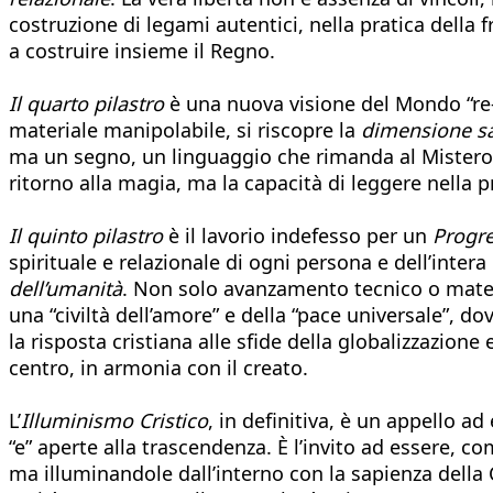
costruzione di legami autentici, nella pratica della f
a costruire insieme il Regno.
Il quarto pilastro
è una nuova visione del Mondo “re-i
materiale manipolabile, si riscopre la
dimensione sa
ma un segno, un linguaggio che rimanda al Mistero d
ritorno alla magia, ma la capacità di leggere nella 
Il quinto pilastro
è il lavorio indefesso per un
Progre
spirituale e relazionale di ogni persona e dell’inte
dell’umanità
. Non solo avanzamento tecnico o materia
una “civiltà dell’amore” e della “pace universale”, d
la risposta cristiana alle sfide della globalizzazione
centro, in armonia con il creato.
L’
Illuminismo Cristico
, in definitiva, è un appello ad
“e” aperte alla trascendenza. È l’invito ad essere, 
ma illuminandole dall’interno con la sapienza della C