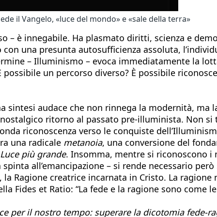
hiede il Vangelo, «luce del mondo» e «sale della terra»
esso – è innegabile. Ha plasmato diritti, scienza e de
o con una presunta autosufficienza assoluta, l’indiv
termine – Illuminismo – evoca immediatamente la lotta
 possibile un percorso diverso? È possibile riconoscer
na sintesi audace che non rinnega la modernità, ma la
ostalgico ritorno al passato pre-illuminista. Non si
onda riconoscenza verso le conquiste dell’Illuminismo s
pera una radicale
metanoia
, una conversione del fonda
 Luce più grande
. Insomma, mentre si riconoscono i mer
 spinta all’emancipazione – si rende necessario però s
, la Ragione creatrice incarnata in Cristo. La ragion
lla Fides et Ratio: “La fede e la ragione sono come le
ce per il nostro tempo: superare la dicotomia fede-r