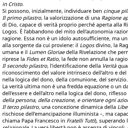
in Cristo
.
Si possono, inizialmente, individuare ben
cinque pil
Il primo pilastro
, la valorizzazione di una
Ragione ap
di Dio, capace di verità proprio perché aperta alla 
Logos. È l’abbandono del mito dell’autonomia raziona
ragione. Essa non è un idolo autosufficiente, ma u
alla sorgente da cui proviene: il
Logos
divino, la Rag
umana e il
Lumen Gloriae
della Rivelazione che pe
riprese la
Fides et Ratio
, la fede non annulla la ragio
Il secondo pilastro
, l’identificazione della
Verità qu
riconoscimento del valore intrinseco dell’altro e del 
nella logica del dono, della comunione, del serviz
La verità ultima non è una fredda equazione o un d
dell’essere e dell’altro nella logica del dono, rifless
della persona, della creazione, e orientare ogni azio
Il terzo pilastro
, una concezione dinamica della
Libe
rischiose dell’emancipazione illuminista –, ma capacit
chiama Papa Francesco in
Fratelli Tutti
), superando 
relazionale
. La vera libertà non è assenza di vincoli