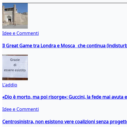
Idee e Commenti
Il Great Game tra Londra e Mosca che continua (indistur
L'addio
«Dio è morto, ma poi risorge»: Guccini, la fede mai avuta 
Idee e Commenti
Centrosinistra, non esistono vere coalizioni senza progett