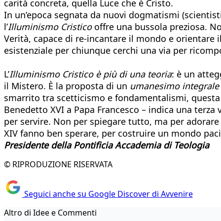
carità concreta, quella Luce che è Cristo.
In un’epoca segnata da nuovi dogmatismi (scientistici
l’
Illuminismo Cristico
offre una bussola preziosa. No
Verità, capace di re-incantare il mondo e orientare i
esistenziale per chiunque cerchi una via per ricompo
L’
Illuminismo Cristico è più di una teoria
: è un atteg
il Mistero. È la proposta di un
umanesimo integrale
smarrito tra scetticismo e fondamentalismi, questa 
Benedetto XVI a Papa Francesco – indica una terza 
per servire. Non per spiegare tutto, ma per adorare 
XIV fanno ben sperare, per costruire un mondo pacif
Presidente della Pontificia Accademia di Teologia
© RIPRODUZIONE RISERVATA
Seguici anche su Google Discover di Avvenire
Altro di Idee e Commenti