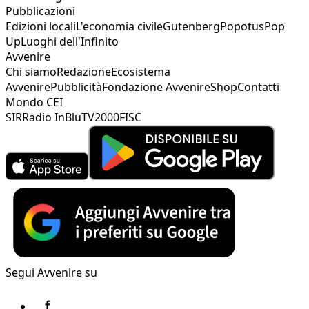
Pubblicazioni
Edizioni locali
L'economia civile
Gutenberg
Popotus
Pop
Up
Luoghi dell'Infinito
Avvenire
Chi siamo
Redazione
Ecosistema
Avvenire
Pubblicità
Fondazione Avvenire
Shop
Contatti
Mondo CEI
SIR
Radio InBlu
TV2000
FISC
Segui Avvenire su