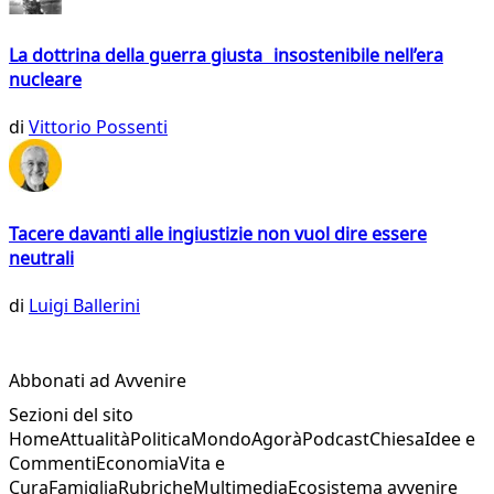
La dottrina della guerra giusta insostenibile nell’era
nucleare
di
Vittorio Possenti
Tacere davanti alle ingiustizie non vuol dire essere
neutrali
di
Luigi Ballerini
Abbonati ad Avvenire
Sezioni del sito
Home
Attualità
Politica
Mondo
Agorà
Podcast
Chiesa
Idee e
Commenti
Economia
Vita e
Cura
Famiglia
Rubriche
Multimedia
Ecosistema avvenire