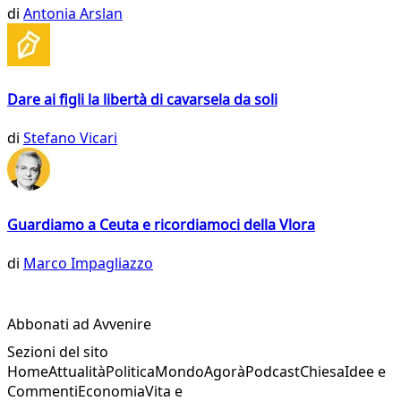
di
Antonia Arslan
Dare ai figli la libertà di cavarsela da soli
di
Stefano Vicari
Guardiamo a Ceuta e ricordiamoci della Vlora
di
Marco Impagliazzo
Abbonati ad Avvenire
Sezioni del sito
Home
Attualità
Politica
Mondo
Agorà
Podcast
Chiesa
Idee e
Commenti
Economia
Vita e