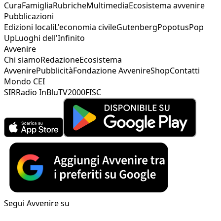
Cura
Famiglia
Rubriche
Multimedia
Ecosistema avvenire
Pubblicazioni
Edizioni locali
L'economia civile
Gutenberg
Popotus
Pop
Up
Luoghi dell'Infinito
Avvenire
Chi siamo
Redazione
Ecosistema
Avvenire
Pubblicità
Fondazione Avvenire
Shop
Contatti
Mondo CEI
SIR
Radio InBlu
TV2000
FISC
Segui Avvenire su