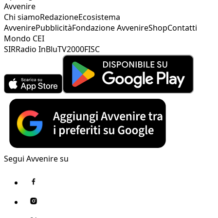
Avvenire
Chi siamo
Redazione
Ecosistema
Avvenire
Pubblicità
Fondazione Avvenire
Shop
Contatti
Mondo CEI
SIR
Radio InBlu
TV2000
FISC
Segui Avvenire su