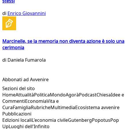
stessi
di
Enrico Giovannini
Marcinelle, se la memoria non diventa azione è solo una
cerimonia
di
Daniela Fumarola
Abbonati ad Avvenire
Sezioni del sito
Home
Attualità
Politica
Mondo
Agorà
Podcast
Chiesa
Idee e
Commenti
Economia
Vita e
Cura
Famiglia
Rubriche
Multimedia
Ecosistema avvenire
Pubblicazioni
Edizioni locali
L'economia civile
Gutenberg
Popotus
Pop
Up
Luoghi dell'Infinito