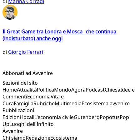
di
Marina Corradi
Il Great Game tra Londra e Mosca che continua
(indisturbato) anche oggi
di
Giorgio Ferrari
Abbonati ad Avvenire
Sezioni del sito
Home
Attualità
Politica
Mondo
Agorà
Podcast
Chiesa
Idee e
Commenti
Economia
Vita e
Cura
Famiglia
Rubriche
Multimedia
Ecosistema avvenire
Pubblicazioni
Edizioni locali
L'economia civile
Gutenberg
Popotus
Pop
Up
Luoghi dell'Infinito
Avvenire
Chi siamo
Redazione
Ecosistema