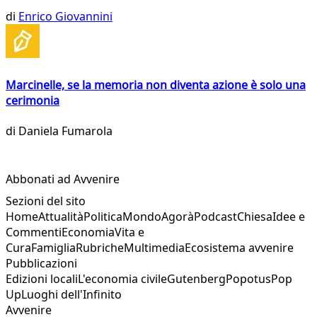
di
Enrico Giovannini
Marcinelle, se la memoria non diventa azione è solo una
cerimonia
di
Daniela Fumarola
Abbonati ad Avvenire
Sezioni del sito
Home
Attualità
Politica
Mondo
Agorà
Podcast
Chiesa
Idee e
Commenti
Economia
Vita e
Cura
Famiglia
Rubriche
Multimedia
Ecosistema avvenire
Pubblicazioni
Edizioni locali
L'economia civile
Gutenberg
Popotus
Pop
Up
Luoghi dell'Infinito
Avvenire