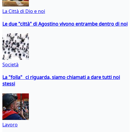
La Città di Dio e noi
Le due "città" di Agostino vivono entrambe dentro di noi
Società
La "folla" ci riguarda, siamo chiamati a dare tutti noi
stessi
Lavoro