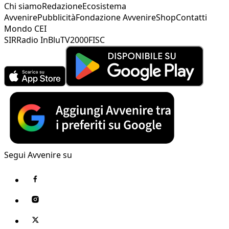
Chi siamo
Redazione
Ecosistema
Avvenire
Pubblicità
Fondazione Avvenire
Shop
Contatti
Mondo CEI
SIR
Radio InBlu
TV2000
FISC
Segui Avvenire su