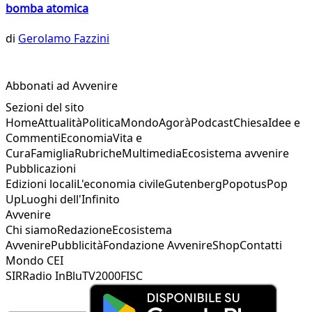
bomba atomica
di
Gerolamo Fazzini
Abbonati ad Avvenire
Sezioni del sito
Home
Attualità
Politica
Mondo
Agorà
Podcast
Chiesa
Idee e
Commenti
Economia
Vita e
Cura
Famiglia
Rubriche
Multimedia
Ecosistema avvenire
Pubblicazioni
Edizioni locali
L'economia civile
Gutenberg
Popotus
Pop
Up
Luoghi dell'Infinito
Avvenire
Chi siamo
Redazione
Ecosistema
Avvenire
Pubblicità
Fondazione Avvenire
Shop
Contatti
Mondo CEI
SIR
Radio InBlu
TV2000
FISC