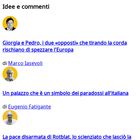
Idee e commenti
Giorgia e Pedro, i due «opposti» che tirando la corda
rischiano di spezzare l'Europa
di
Marco Iasevoli
Un palazzo che è un simbolo dei paradossi all'italiana
di
Eugenio Fatigante
La pace disarmata di Rotblat, lo scienziato che lasciò la