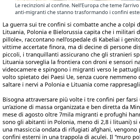
Le recinzioni al confine. Nell’Europa che teme l’arrivo
anti-migranti che stanno trasformando i confini ester
La guerra sui tre confini si combatte anche a colpi d
Lituania, Polonia e Bielorussia capita che i militari 
pillole», raccontano nell’ospedale di Kabeliai i gen
vittime accertate finora, ma di decine di persone dis
piccoli, i tranquillanti assicurano che gli stranieri 
Lituania sorveglia la frontiera con droni e sensori n
videocamere e spingono i migranti verso le pattugli
volto spietato dei Paesi Ue, senza cuore nemmeno d
saltare i nervi a Polonia e Lituania come rappresagl
Bisogna attraversare più volte i tre confini per farsi
un’azione di massa organizzata e ben diretta da Min
mese di agosto oltre 7mila migranti e profughi hanno 
sono gli abitanti in Polonia, meno di 2,8 i lituani) 
una massiccia ondata di rifugiati afghani, vengono p
confini esterni in una trappola di aculei. Il "muro p