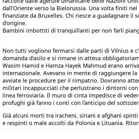
raccolte dalle agenzie umanitarie delle Nazioni Unit
dall’Oriente verso la Bielorussia. Una volta finiti ne
finanziate da Bruxelles. Chi riesce a guadagnare il su
d’origine.
Bambini imbottiti di tranquillanti per non farli pi
Non tutti vogliono fermarsi dalle parti di Vilnius e 
domanda d’asilo e si rimane in attesa obbligatoria
Wasim Hamid e Hamza Hayek Mahmud erano arrivati in
internazionale. Avevano in mente di raggiungere la 
avviate le procedure per il rimpatrio. Dovranno atte
militari incappucciati che perlustrano i dintorni co
linea ferroviaria. Il muro di cinta impedisce di veder
profughi già fanno i conti con l’anticipo del sottoze
Già alcuni morti tra iracheni, siriani e afghani spint
e respinti o male accolti da Polonia e Lituania. Rito