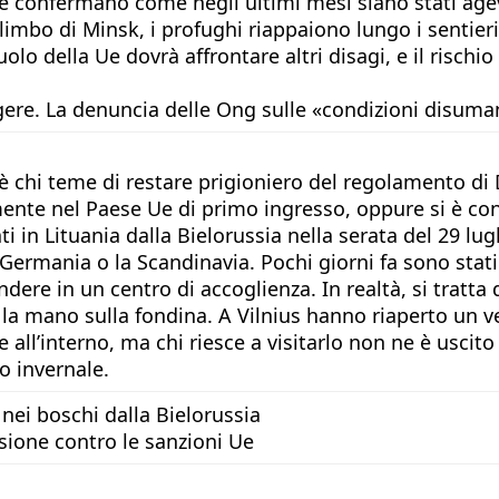
e confermano come negli ultimi mesi siano stati agevo
l limbo di Minsk, i profughi riappaiono lungo i sentier
olo della Ue dovrà affrontare altri disagi, e il rischi
angere. La denuncia delle Ong sulle «condizioni disum
c’è chi teme di restare prigioniero del regolamento di 
mente nel Paese Ue di primo ingresso, oppure si è co
 Lituania dalla Bielorussia nella serata del 29 lug
Germania o la Scandinavia. Pochi giorni fa sono stat
ndere in un centro di accoglienza. In realtà, si tratt
n la mano sulla fondina. A Vilnius hanno riaperto un v
e all’interno, ma chi riesce a visitarlo non ne è uscit
ro invernale.
i nei boschi dalla Bielorussia
rsione contro le sanzioni Ue