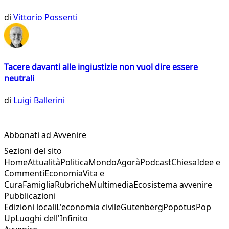
di
Vittorio Possenti
Tacere davanti alle ingiustizie non vuol dire essere
neutrali
di
Luigi Ballerini
Abbonati ad Avvenire
Sezioni del sito
Home
Attualità
Politica
Mondo
Agorà
Podcast
Chiesa
Idee e
Commenti
Economia
Vita e
Cura
Famiglia
Rubriche
Multimedia
Ecosistema avvenire
Pubblicazioni
Edizioni locali
L'economia civile
Gutenberg
Popotus
Pop
Up
Luoghi dell'Infinito