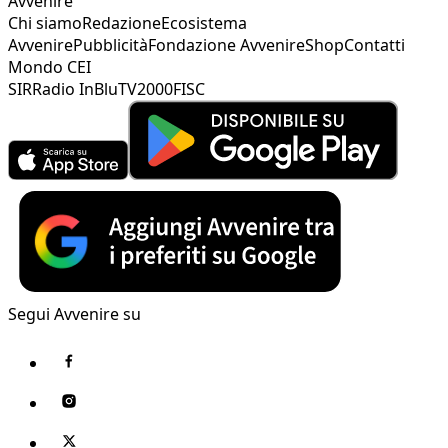
Avvenire
Chi siamo
Redazione
Ecosistema
Avvenire
Pubblicità
Fondazione Avvenire
Shop
Contatti
Mondo CEI
SIR
Radio InBlu
TV2000
FISC
Segui Avvenire su