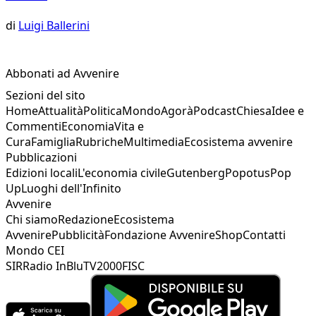
di
Luigi Ballerini
Abbonati ad Avvenire
Sezioni del sito
Home
Attualità
Politica
Mondo
Agorà
Podcast
Chiesa
Idee e
Commenti
Economia
Vita e
Cura
Famiglia
Rubriche
Multimedia
Ecosistema avvenire
Pubblicazioni
Edizioni locali
L'economia civile
Gutenberg
Popotus
Pop
Up
Luoghi dell'Infinito
Avvenire
Chi siamo
Redazione
Ecosistema
Avvenire
Pubblicità
Fondazione Avvenire
Shop
Contatti
Mondo CEI
SIR
Radio InBlu
TV2000
FISC