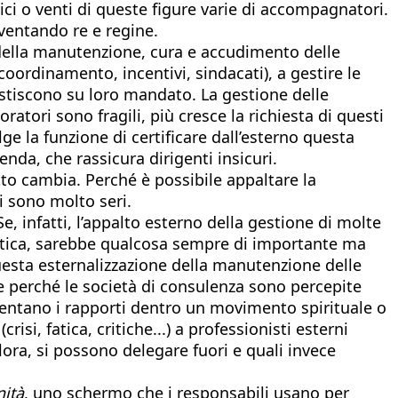
ici o venti di queste figure varie di accompagnatori.
iventando re e regine.
della manutenzione, cura e accudimento delle
coordinamento, incentivi, sindacati), a gestire le
gestiscono su loro mandato. La gestione delle
ratori sono fragili, più cresce la richiesta di questi
lge la funzione di certificare dall’esterno questa
ienda, che rassicura dirigenti insicuri.
to cambia. Perché è possibile appaltare la
i sono molto seri.
, infatti, l’appalto esterno della gestione di molte
istica, sarebbe qualcosa sempre di importante ma
questa esternalizzazione della manutenzione delle
he perché le società di consulenza sono percepite
entano i rapporti dentro un movimento spirituale o
si, fatica, critiche...) a professionisti esterni
lora, si possono delegare fuori e quali invece
nità
, uno schermo che i responsabili usano per