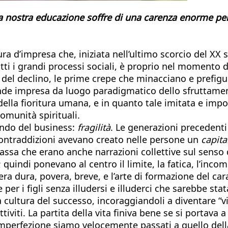
 nostra educazione soffre di una carenza enorme per
a d’impresa che, iniziata nell’ultimo scorcio del XX
tti i grandi processi sociali, è proprio nel moment
el declino, le prime crepe che minacciano e prefiguran
ande impresa da luogo paradigmatico dello sfruttamen
ella fioritura umana, e in quanto tale imitata e import
omunità spirituali.
ndo del business:
fragilità
. Le generazioni precedenti
e contraddizioni avevano creato nelle persone un
capita
massa che erano anche narrazioni collettive sul senso 
; quindi ponevano al centro il limite, la fatica, l’incom
a era dura, povera, breve, e l’arte di formazione del c
per i figli senza illudersi e illuderci che sarebbe sta
a cultura del successo, incoraggiandoli a diventare “v
ttiviti. La partita della vita finiva bene se si portav
perfezione siamo velocemente passati a quello della ri