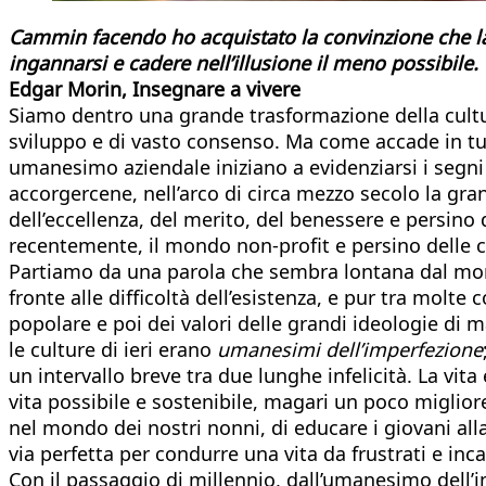
Cammin facendo ho acquistato la convinzione che la
ingannarsi e cadere nell’illusione il meno possibile.
Edgar Morin, Insegnare a vivere
Siamo dentro una grande trasformazione della cultur
sviluppo e di vasto consenso. Ma come accade in tu
umanesimo aziendale iniziano a evidenziarsi i segni d
accorgercene, nell’arco di circa mezzo secolo la gr
dell’eccellenza, del merito, del benessere e persino d
recentemente, il mondo non-profit e persino delle c
Partiamo da una parola che sembra lontana dal mo
fronte alle difficoltà dell’esistenza, e pur tra molt
popolare e poi dei valori delle grandi ideologie di 
le culture di ieri erano
umanesimi dell’imperfezione
un intervallo breve tra due lunghe infelicità. La vit
vita possibile e sostenibile, magari un poco migliore 
nel mondo dei nostri nonni, di educare i giovani all
via perfetta per condurre una vita da frustrati e inca
Con il passaggio di millennio, dall’umanesimo dell’im