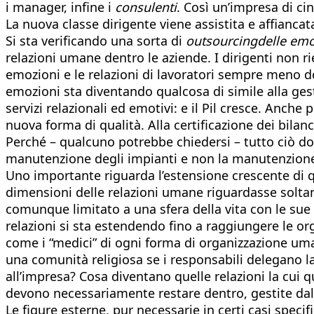
i manager, infine i
consulenti
. Così un’impresa di ci
La nuova classe dirigente viene assistita e affiancat
Si sta verificando una sorta di
outsourcing
delle emo
relazioni umane dentro le aziende. I dirigenti non ri
emozioni e le relazioni di lavoratori sempre meno dot
emozioni sta diventando qualcosa di simile alla gestio
servizi relazionali ed emotivi: e il Pil cresce. Anche 
nuova forma di qualità. Alla certificazione dei bila
Perché – qualcuno potrebbe chiedersi – tutto ciò d
manutenzione degli impianti e non la manutenzione d
Uno importante riguarda l’estensione crescente di
dimensioni delle relazioni umane riguardasse solta
comunque limitato a una sfera della vita con le sue 
relazioni si sta estendendo fino a raggiungere le or
come i “medici” di ogni forma di organizzazione u
una comunità religiosa se i responsabili delegano la 
all’impresa? Cosa diventano quelle relazioni la cui q
devono necessariamente restare dentro, gestite dall
Le figure esterne, pur necessarie in certi casi speci