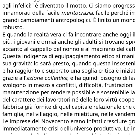
agli infelici!” è diventato il motto. Ci siamo progre
innamorati della facile
meritocrazia
, facile perché 
grandi cambiamenti antropologici. È finito un mond
robusto.
E quando la realtà vera ci fa incontrare anche oggi 
più, i giovani e ormai anche gli adulti si trovano spr
accanto al cappello del nonno e al macinino del caff
Questa indigenza di equipaggiamento etico si manifes
sua gravità: lo sarà presto, quando questa insosteni
e ha raggiunto e superato una soglia critica è inizi
grazie all’
azione collettiva
, e ha quindi bisogno di l
svolgono in mezzo a conflitti, difficoltà, frustrazio
manutenzione per rendere possibile e sostenibile la
del carattere dei lavoratori né delle loro virtù coop
fabbrica già fornite di quel capitale relazionale ch
famiglia, nel villaggio, nelle mietiture, nelle vende
Le imprese del Novecento erano infatti cresciute graz
immediatamente crisi dell’universo produttivo. Le im