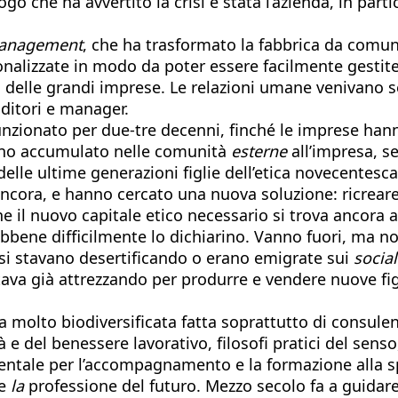
go che ha avvertito la crisi è stata l’azienda, in part
management
, che ha trasformato la fabbrica da comunit
onalizzate in modo da poter essere facilmente gesti
i delle grandi imprese. Le relazioni umane venivano s
nditori e manager.
funzionato per due-tre decenni, finché le imprese ha
evano accumulato nelle comunità
esterne
all’impresa, se
delle ultime generazioni figlie dell’etica novecentesca, 
cora, e hanno cercato una nuova soluzione: ricreare
 il nuovo capitale etico necessario si trova ancora al
sebbene difficilmente lo dichiarino. Vanno fuori, ma no
o si stavano desertificando o erano emigrate sui
social
tava già attrezzando per produrre e vendere nuove fi
 molto biodiversificata fatta soprattutto di consulent
 e del benessere lavorativo, filosofi pratici del senso
entale per l’accompagnamento e la formazione alla spi
e
la
professione del futuro. Mezzo secolo fa a guidare 