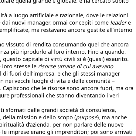
icolare quella grande e globale, e ha cercato subito
à a luogo artificiale e razionale, dove le relazioni
te dai nuovi manager, ormai concepiti come
leader
e
emplificate, ma restavano ancora gestite all’interno
nno vissuto di rendita consumando quel che ancora
nza più riprodurlo al loro interno. Fino a quando,
questo capitale di virtù civili si è (quasi) esaurito.
 loro stesse le
risorse umane di cui avevano
 di fuori dell’impresa, e che gli stessi manager
n nei vecchi luoghi di vita e delle comunità –
. Capiscono che le risorse sono ancora fuori, ma ora
gure professionali che stanno diventando i veri
i sfornati dalle grandi società di consulenza,
, della mission e dello scopo (
purpose
), ma anche
ritualità d’azienda, per non parlare delle nuove
le imprese erano gli imprenditori; poi sono arrivati