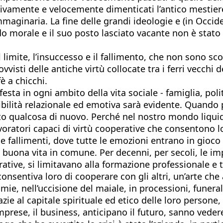
ssivamente e velocemente dimenticati l’antico mestiere
immaginaria. La fine delle grandi ideologie e (in Occi
o morale e il suo posto lasciato vacante non è stato
il limite, l’insuccesso e il fallimento, che non sono 
ovvisti delle antiche virtù collocate tra i ferri vecchi
è a chicchi.
ta in ogni ambito della vita sociale - famiglia, polit
bilità relazionale ed emotiva sarà evidente. Quando p
ato qualcosa di nuovo. Perché nel nostro mondo liqui
avoratori capaci di virtù cooperative che consentono 
ni e fallimenti, dove tutte le emozioni entrano in gio
 buona vita in comune. Per decenni, per secoli, le i
erative, si limitavano alla formazione professionale e 
e consentiva loro di cooperare con gli altri, un’arte 
mmie, nell’uccisione del maiale, in processioni, funera
ie al capitale spirituale ed etico delle loro persone, 
prese, il business, anticipano il futuro, sanno veder