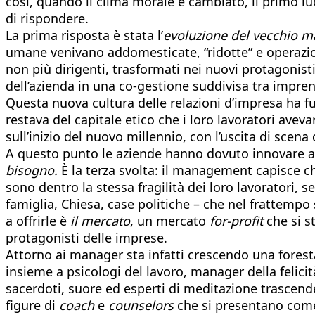
così, quando il clima morale è cambiato, il primo luo
di rispondere.
La prima risposta è stata l’
evoluzione del vecchio 
umane venivano addomesticate, “ridotte” e operazi
non più dirigenti, trasformati nei nuovi protagonist
dell’azienda in una co-gestione suddivisa tra impre
Questa nuova cultura delle relazioni d’impresa ha 
restava del capitale etico che i loro lavoratori av
sull’inizio del nuovo millennio, con l’uscita di scena 
A questo punto le aziende hanno dovuto innovare an
bisogno.
È la terza svolta: il management capisce che
sono dentro la stessa fragilità dei loro lavoratori, 
famiglia, Chiesa, case politiche – che nel frattemp
a offrirle è
il mercato
, un mercato
for-profit
che si s
protagonisti delle imprese.
Attorno ai manager sta infatti crescendo una foresta
insieme a psicologi del lavoro, manager della felicità
sacerdoti, suore ed esperti di meditazione trascend
figure di
coach
e
counselors
che si presentano com