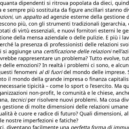
nquanta dipendenti si ritrova popolata da dieci, quind
a e sempre più sostituita da figure ancillari stanno d
zioni
, un
appalto
ad agenzie esterne della gestione 
escono più, con gli strumenti tradizionali (gerarchia, 
ati di virtù essenziali, e nuovi fornitori esterni le 
ne della mensa aziendale o delle pulizie. E più i lavo
perché la presenza di professionisti delle relazioni svo
nci si aggiunge una
certificazione delle relazioni
nell’az
ovrebbe rappresentare un problema? Tutto evolve, tut
elle emozioni? In realtà i problemi ci sono, e alcun
 questi fenomeni
al di fuori
del mondo delle imprese. Se
nto il mondo della grande impresa o finanza capital
necessarie tipicità – come lo sport o l’esercito. Ma 
ganizzazioni non-profit, le comunità e le chiese, anc
mana,
tecnici
per risolvere nuovi problemi. Ma cosa div
gestione di molte dimensioni delle relazioni umane (cri
ualità è cuore e radice di futuro? Quali dimensioni, al
e nostre imperfezioni e fatiche?
fici, diventano facilmente una
perfetta forma di immu