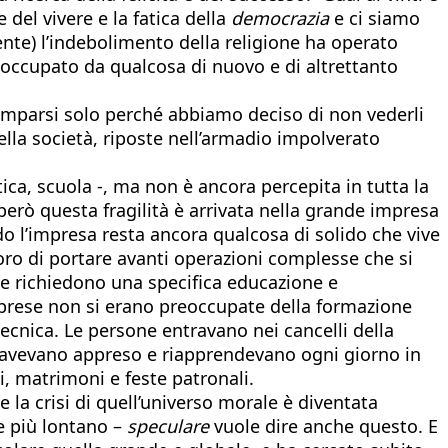
 del vivere e la fatica della
democrazia
e ci siamo
dente) l’indebolimento della religione ha operato
 occupato da qualcosa di nuovo e di altrettanto
scomparsi solo perché abbiamo deciso di non vederli
 della società, riposte nell’armadio impolverato
ica, scuola -, ma non è ancora percepita in tutta la
erò questa fragilità è arrivata nella grande impresa
do l’impresa resta ancora qualcosa di solido che vive
loro di portare avanti operazioni complesse che si
co e richiedono una specifica educazione e
mprese non si erano preoccupate della formazione
tecnica. Le persone entravano nei cancelli della
che avevano appreso e riapprendevano ogni giorno in
li, matrimoni e feste patronali.
e la crisi di quell’universo morale è diventata
e più lontano –
speculare
vuole dire anche questo. E