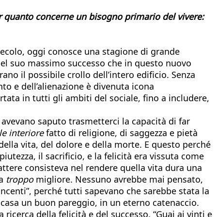
 quanto concerne un bisogno primario del vivere:
 secolo, oggi conosce una stagione di grande
o del suo massimo successo che in questo nuovo
o il possibile crollo dell’intero edificio. Senza
to e dell’alienazione è divenuta icona
ata in tutti gli ambiti del sociale, fino a includere,
 avevano saputo trasmetterci la capacità di far
le interiore
fatto di religione, di saggezza e pietà
della vita, del dolore e della morte. E questo perché
piutezza, il sacrificio, e la felicità era vissuta come
arattere consisteva nel rendere quella vita dura una
ta
troppo
migliore. Nessuno avrebbe mai pensato,
incenti”, perché tutti sapevano che sarebbe stata la
a a casa un buon pareggio, in un eterno catenaccio.
cerca della felicità e del successo. “Guai ai vinti e