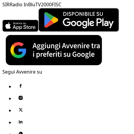
SIR
Radio InBlu
TV2000
FISC
Segui Avvenire su