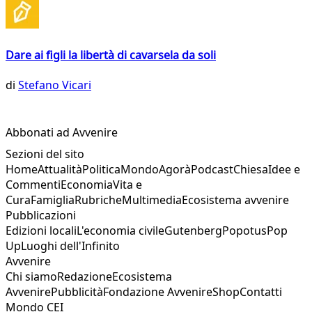
Dare ai figli la libertà di cavarsela da soli
di
Stefano Vicari
Abbonati ad Avvenire
Sezioni del sito
Home
Attualità
Politica
Mondo
Agorà
Podcast
Chiesa
Idee e
Commenti
Economia
Vita e
Cura
Famiglia
Rubriche
Multimedia
Ecosistema avvenire
Pubblicazioni
Edizioni locali
L'economia civile
Gutenberg
Popotus
Pop
Up
Luoghi dell'Infinito
Avvenire
Chi siamo
Redazione
Ecosistema
Avvenire
Pubblicità
Fondazione Avvenire
Shop
Contatti
Mondo CEI