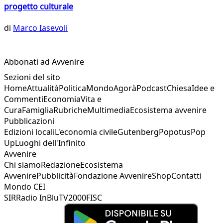
progetto culturale
di
Marco Iasevoli
Abbonati ad Avvenire
Sezioni del sito
Home
Attualità
Politica
Mondo
Agorà
Podcast
Chiesa
Idee e
Commenti
Economia
Vita e
Cura
Famiglia
Rubriche
Multimedia
Ecosistema avvenire
Pubblicazioni
Edizioni locali
L'economia civile
Gutenberg
Popotus
Pop
Up
Luoghi dell'Infinito
Avvenire
Chi siamo
Redazione
Ecosistema
Avvenire
Pubblicità
Fondazione Avvenire
Shop
Contatti
Mondo CEI
SIR
Radio InBlu
TV2000
FISC