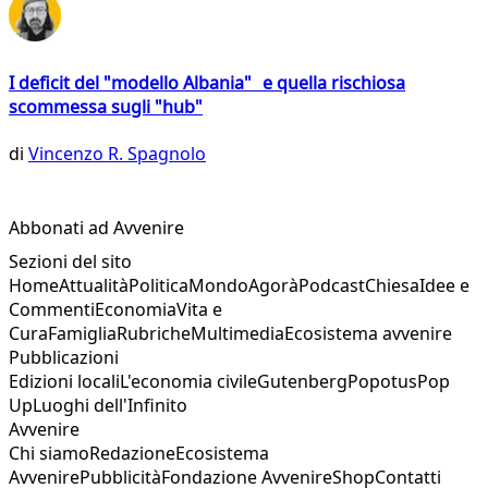
I deficit del "modello Albania" e quella rischiosa
scommessa sugli "hub"
di
Vincenzo R. Spagnolo
Abbonati ad Avvenire
Sezioni del sito
Home
Attualità
Politica
Mondo
Agorà
Podcast
Chiesa
Idee e
Commenti
Economia
Vita e
Cura
Famiglia
Rubriche
Multimedia
Ecosistema avvenire
Pubblicazioni
Edizioni locali
L'economia civile
Gutenberg
Popotus
Pop
Up
Luoghi dell'Infinito
Avvenire
Chi siamo
Redazione
Ecosistema
Avvenire
Pubblicità
Fondazione Avvenire
Shop
Contatti