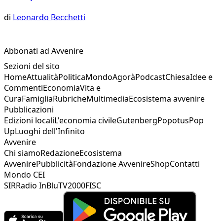
di
Leonardo Becchetti
Abbonati ad Avvenire
Sezioni del sito
Home
Attualità
Politica
Mondo
Agorà
Podcast
Chiesa
Idee e
Commenti
Economia
Vita e
Cura
Famiglia
Rubriche
Multimedia
Ecosistema avvenire
Pubblicazioni
Edizioni locali
L'economia civile
Gutenberg
Popotus
Pop
Up
Luoghi dell'Infinito
Avvenire
Chi siamo
Redazione
Ecosistema
Avvenire
Pubblicità
Fondazione Avvenire
Shop
Contatti
Mondo CEI
SIR
Radio InBlu
TV2000
FISC