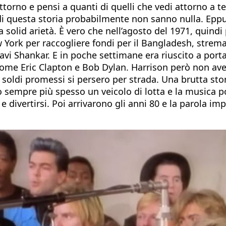
ttorno e pensi a quanti di quelli che vedi attorno a t
e di questa storia probabilmente non sanno nulla. Epp
la solid arietà. È vero che nell’agosto del 1971, quind
York per raccogliere fondi per il Bangladesh, stremat
Ravi Shankar. E in poche settimane era riuscito a port
ome Eric Clapton e Bob Dylan. Harrison però non aveva 
i soldi promessi si persero per strada. Una brutta sto
 sempre più spesso un veicolo di lotta e la musica p
e divertirsi. Poi arrivarono gli anni 80 e la parola i