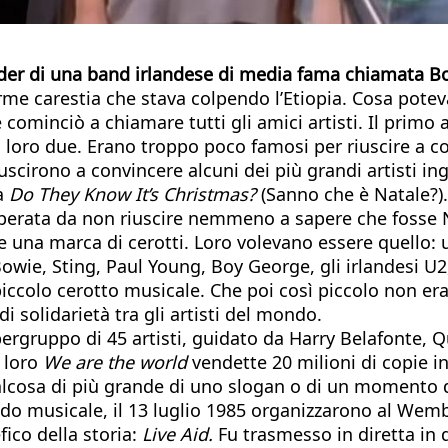
leader di una band irlandese di media fama chiamata
me carestia che stava colpendo l’Etiopia. Cosa potev
 cominciò a chiamare tutti gli amici artisti. Il primo 
oro due. Erano troppo poco famosi per riuscire a c
uscirono a convincere alcuni dei più grandi artisti in
ta
Do They Know It’s Christmas?
(Sanno che è Natale?).
perata da non riuscire nemmeno a sapere che fosse Na
 una marca di cerotti. Loro volevano essere quello: u
owie, Sting, Paul Young, Boy George, gli irlandesi U2
piccolo cerotto musicale. Che poi così piccolo non era
i solidarietà tra gli artisti del mondo.
rgruppo di 45 artisti, guidato da Harry Belafonte, Q
a loro
We are the world
vendette 20 milioni di copie i
ualcosa di più grande di uno slogan o di un momento d
ndo musicale, il 13 luglio 1985 organizzarono al Wem
ico della storia:
Live Aid.
Fu trasmesso in diretta in d