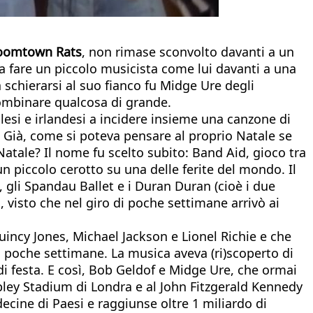
 Boomtown Rats
, non rimase sconvolto davanti a un
a fare un piccolo musicista come lui davanti a una
a schierarsi al suo fianco fu Midge Ure degli
ombinare qualcosa di grande.
glesi e irlandesi a incidere insieme una canzone di
 Già, come si poteva pensare al proprio Natale se
tale? Il nome fu scelto subito: Band Aid, gioco tra
n piccolo cerotto su una delle ferite del mondo. Il
, gli Spandau Ballet e i Duran Duran (cioè i due
, visto che nel giro di poche settimane arrivò ai
uincy Jones, Michael Jackson e Lionel Richie e che
n poche settimane. La musica aveva (ri)scoperto di
i festa. E così, Bob Geldof e Midge Ure, che ormai
bley Stadium di Londra e al John Fitzgerald Kennedy
ecine di Paesi e raggiunse oltre 1 miliardo di