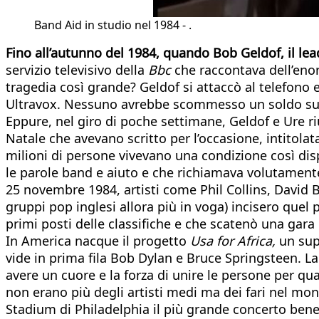
Band Aid in studio nel 1984 - .
Fino all’autunno del 1984, quando Bob Geldof, il 
servizio televisivo della
Bbc
che raccontava dell’enor
tragedia così grande? Geldof si attaccò al telefono e
Ultravox. Nessuno avrebbe scommesso un soldo su l
Eppure, nel giro di poche settimane, Geldof e Ure ri
Natale che avevano scritto per l’occasione, intitola
milioni di persone vivevano una condizione così dis
le parole band e aiuto e che richiamava volutamente
25 novembre 1984, artisti come Phil Collins, David B
gruppi pop inglesi allora più in voga) incisero quel 
primi posti delle classifiche e che scatenò una gara d
In America nacque il progetto
Usa for Africa,
un supe
vide in prima fila Bob Dylan e Bruce Springsteen. L
avere un cuore e la forza di unire le persone per q
non erano più degli artisti medi ma dei fari nel mo
Stadium di Philadelphia il più grande concerto benef