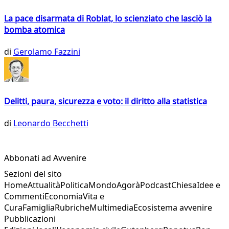
La pace disarmata di Roblat, lo scienziato che lasciò la
bomba atomica
di
Gerolamo Fazzini
Delitti, paura, sicurezza e voto: il diritto alla statistica
di
Leonardo Becchetti
Abbonati ad Avvenire
Sezioni del sito
Home
Attualità
Politica
Mondo
Agorà
Podcast
Chiesa
Idee e
Commenti
Economia
Vita e
Cura
Famiglia
Rubriche
Multimedia
Ecosistema avvenire
Pubblicazioni