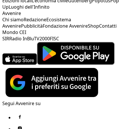
Edizioni locali
L'economia civile
Gutenberg
Popotus
Pop
Up
Luoghi dell'Infinito
Avvenire
Chi siamo
Redazione
Ecosistema
Avvenire
Pubblicità
Fondazione Avvenire
Shop
Contatti
Mondo CEI
SIR
Radio InBlu
TV2000
FISC
Segui Avvenire su