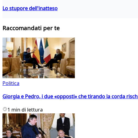
Lo stupore dell'inatteso
Raccomandati per te
Politica
Giorgia e Pedro, i due «opposti» che tirando la corda risc
1 min di lettura