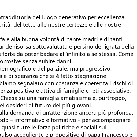
ntraddittoria del luogo generativo per eccellenza,
orità, del tetto alle nostre certezze e alle nostre
offa e alla buona volontà di tante madri e di tanti
grande risorsa sottovalutata e persino denigrata della
 forte da poter badare all’infinito a se stessa. Come
orrosive senza subire danni...
emografico e del parziale, ma progressivo,
ia e di speranza che si è fatto stagnazione
bbiamo segnalato con costanza e coerenza i rischi di
nza positiva e attiva di famiglie e reti associative.
 Chiesa su una famiglia amatissima e, purtroppo,
i desideri di futuro dei più giovani.
a alla domanda di un’attenzione ancora più profonda,
 modo – informativo e formativo – per accompagnare
uasi tutte le forze politiche e sociali sul
impulso accogliente e propositivo di papa Francesco e