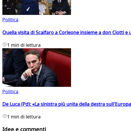
Politica
Quella visita di Scalfaro a Corleone insieme a don Ciotti e u
1 min di lettura
Politica
De Luca (Pd): «La sinistra più unita della destra sull'Europ
1 min di lettura
Idee e commenti