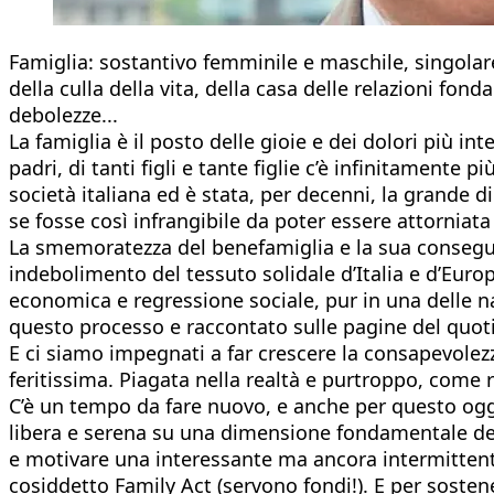
Famiglia: sostantivo femminile e maschile, singolare
della culla della vita, della casa delle relazioni fond
debolezze...
La famiglia è il posto delle gioie e dei dolori più in
padri, di tanti figli e tante figlie c’è infinitamente
società italiana ed è stata, per decenni, la grande d
se fosse così infrangibile da poter essere attorniat
La smemoratezza del benefamiglia e la sua consegu
indebolimento del tessuto solidale d’Italia e d’Europ
economica e regressione sociale, pur in una delle n
questo processo e raccontato sulle pagine del quotidi
E ci siamo impegnati a far crescere la consapevole
feritissima. Piagata nella realtà e purtroppo, come 
C’è un tempo da fare nuovo, e anche per questo oggi
libera e serena su una dimensione fondamentale del
e motivare una interessante ma ancora intermittente ri
cosiddetto Family Act (servono fondi!). E per sosten