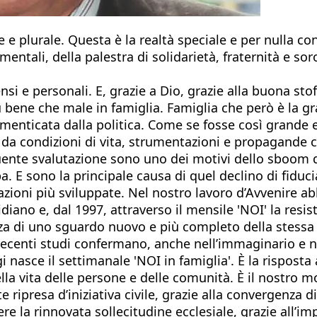
 e plurale. Questa è la realtà speciale e per nulla co
amentali, della palestra di solidarietà, fraternità e sor
tensi e personali. E, grazie a Dio, grazie alla buona st
 più bene che male in famiglia. Famiglia che però è la 
imenticata dalla politica. Come se fosse così grande e
a da condizioni di vita, strumentazioni e propagande c
ente svalutazione sono uno dei motivi dello sboom d
a. E sono la principale causa di quel declino di fiduc
azioni più sviluppate. Nel nostro lavoro d’Avvenire a
ano e, dal 1997, attraverso il mensile 'NOI' la resiste
zza di uno sguardo nuovo e più completo della stessa
recenti studi confermano, anche nell’immaginario e ne
 nasce il settimanale 'NOI in famiglia'. È la rispost
la vita delle persone e delle comunità. È il nostro
presa d’iniziativa civile, grazie alla convergenza di q
ere la rinnovata sollecitudine ecclesiale, grazie all’