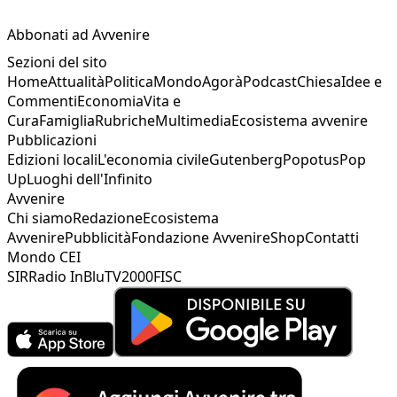
Abbonati ad Avvenire
Sezioni del sito
Home
Attualità
Politica
Mondo
Agorà
Podcast
Chiesa
Idee e
Commenti
Economia
Vita e
Cura
Famiglia
Rubriche
Multimedia
Ecosistema avvenire
Pubblicazioni
Edizioni locali
L'economia civile
Gutenberg
Popotus
Pop
Up
Luoghi dell'Infinito
Avvenire
Chi siamo
Redazione
Ecosistema
Avvenire
Pubblicità
Fondazione Avvenire
Shop
Contatti
Mondo CEI
SIR
Radio InBlu
TV2000
FISC