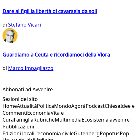
Dare ai figli la libertà di cavarsela da soli
di
Stefano Vicari
Guardiamo a Ceuta e ricordiamoci della Vlora
di
Marco Impagliazzo
Abbonati ad Avvenire
Sezioni del sito
Home
Attualità
Politica
Mondo
Agorà
Podcast
Chiesa
Idee e
Commenti
Economia
Vita e
Cura
Famiglia
Rubriche
Multimedia
Ecosistema avvenire
Pubblicazioni
Edizioni locali
L'economia civile
Gutenberg
Popotus
Pop