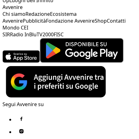
Up
Luoghi dell'Infinito
Avvenire
Chi siamo
Redazione
Ecosistema
Avvenire
Pubblicità
Fondazione Avvenire
Shop
Contatti
Mondo CEI
SIR
Radio InBlu
TV2000
FISC
Segui Avvenire su