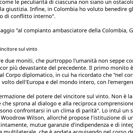
 come le peculiarità di ciascuna non siano un ostacolo
a giustizia. Infine, in Colombia ho voluto benedire gl
 di conflitto interno".
ggio "al compianto ambasciatore della Colombia, G
ncitore sul vinto
vare due moniti, che purtroppo l'umanità non seppe
or più devastante del precedente. Il primo monito è 
al Corpo diplomatico, in cui ha ricordato che "nel cors
il volto dell'Europa e del mondo intero, con l'emergere
ermazione del potere del vincitore sul vinto. Non è l
e che sprona al dialogo e alla reciproca comprensione 
ono confrontarsi in un clima di parità". Lo intuì un 
 Woodrow Wilson, allorché propose l'istituzione di u
stintamente, mutue garanzie d'indipendenza e di integr
zia multilaterale, che è andata acquisendo nel corso d