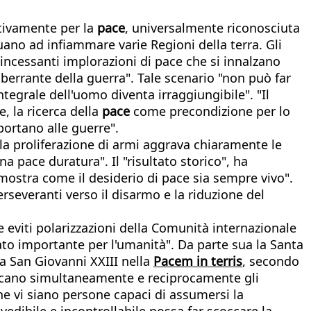
ttivamente per la
pace
, universalmente riconosciuta
nuano ad infiammare varie Regioni della terra. Gli
e incessanti implorazioni di pace che si innalzano
berrante della guerra". Tale scenario "non può far
tegrale dell'uomo diventa irraggiungibile". "Il
e, la ricerca della
pace
come precondizione per lo
portano alle guerre".
"la proliferazione di armi aggrava chiaramente le
a pace duratura". Il "risultato storico", ha
"mostra come il desiderio di pace sia sempre vivo".
rseveranti verso il disarmo e la riduzione del
 eviti polarizzazioni della Comunità internazionale
ato importante per l'umanità". Da parte sua la Santa
 da San Giovanni XXIII nella
Pacem in terris
, secondo
ducano simultaneamente e reciprocamente gli
che vi siano persone capaci di assumersi la
edibile e incontrollabile possa far scoccare la