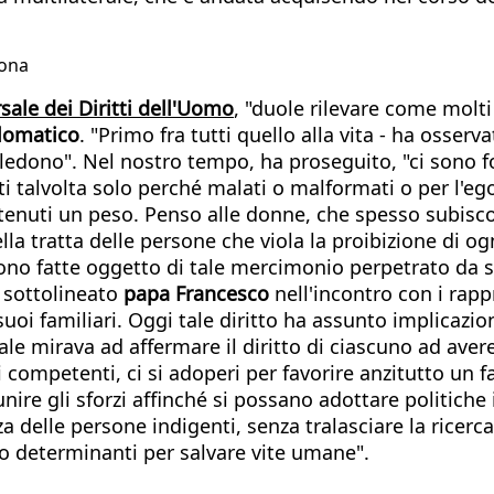
sona
sale dei Diritti dell'Uomo
, "duole rilevare come molti
plomatico
. "Primo fra tutti quello alla vita - ha osserva
 ledono". Nel nostro tempo, ha proseguito, "ci sono f
i talvolta solo perché malati o malformati o per l'ego
ritenuti un peso. Penso alle donne, che spesso subisc
lla tratta delle persone che viola la proibizione di o
sono fatte oggetto di tale mercimonio perpetrato da s
ha sottolineato
papa Francesco
nell'incontro con i rapp
i suoi familiari. Oggi tale diritto ha assunto implicazi
le mirava ad affermare il diritto di ciascuno ad avere 
i competenti, ci si adoperi per favorire anzitutto un fa
nire gli sforzi affinché si possano adottare politiche i
za delle persone indigenti, senza tralasciare la ricer
o determinanti per salvare vite umane".