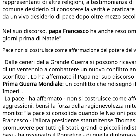
rappresentanti di altre religioni, a testimonianza di
comune desiderio di conoscere la verità e praticare l
da un vivo desiderio di pace dopo oltre mezzo secolo
Nel suo discorso,
papa Francesco
ha anche reso oma
giorni prima di Natale".
Pace non si costruisce come affermazione del potere del vi
"Dalle ceneri della Grande Guerra si possono rica
di un ventennio a combattere un nuovo conflitto anc
sconfitto". Lo ha affermato il Papa nel suo discorso 
Prima Guerra Mondiale
: un conflitto che ridisegnò 
Imperi".
"La pace - ha affermato - non si costruisce come aff
aggressioni, bensì la forza della ragionevolezza mit
monito: "la pace si consolida quando le Nazioni poss
Francesco - l'allora presidente statunitense Thomas
promuovere per tutti gli Stati, grandi e piccoli indi
basi - ha osservato il Pontefice - di quella diploma