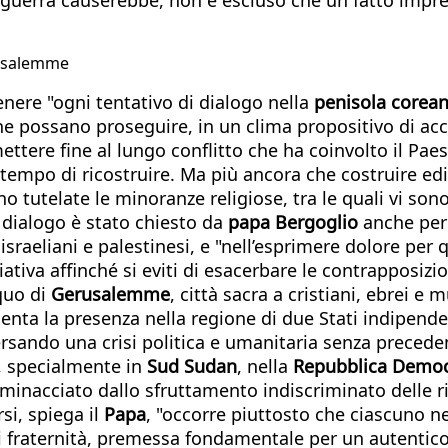
erusalemme
enere "ogni tentativo di dialogo nella
penisola corea
 possano proseguire, in un clima propositivo di accresc
mettere fine al lungo conflitto che ha coinvolto il Pa
tempo di ricostruire. Ma più ancora che costruire edific
ano tutelate le minoranze religiose, tra le quali vi son
l dialogo è stato chiesto da
papa Bergoglio
anche per 
israeliani e palestinesi, e "nell’esprimere dolore per 
tiva affinché si eviti di esacerbare le contrapposizio
 quo di
Gerusalemme
, città sacra a cristiani, ebrei 
enta la presenza nella regione di due Stati indipende
versando una crisi politica e umanitaria senza preced
o, specialmente in
Sud Sudan
, nella
Repubblica Democ
a è minacciato dallo sfruttamento indiscriminato delle r
si, spiega il
Papa
, "occorre piuttosto che ciascuno n
 di fraternità, premessa fondamentale per un autent