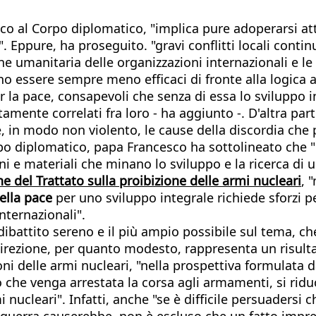
cesco al Corpo diplomatico, "implica pure adoperarsi a
". Eppure, ha proseguito. "gravi conflitti locali conti
ione umanitaria delle organizzazioni internazionali e l
 essere sempre meno efficaci di fronte alla logica a
 la pace, consapevoli che senza di essa lo sviluppo in
amente correlati fra loro - ha aggiunto -. D'altra part
e, in modo non violento, le cause della discordia che 
rpo diplomatico, papa Francesco ha sottolineato che 
 e materiali che minano lo sviluppo e la ricerca di un
e del Trattato sulla proibizione delle armi nucleari
, 
ella pace
per uno sviluppo integrale richiede sforzi pe
internazionali".
ibattito sereno e il più ampio possibile sul tema, che
 direzione, per quanto modesto, rappresenta un risult
zioni delle armi nucleari, "nella prospettiva formulata
 che venga arrestata la corsa agli armamenti, si ri
nucleari". Infatti, anche "se è difficile persuadersi 
a guerra causerebbe, non è escluso che un fatto imprev