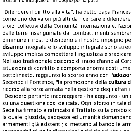
Il disarmo integrale e l'impegno per la pace
"Difendere il diritto alla vita", ha detto papa Fran
come uno dei valori più alti da ricercare e difendere
sforzi collettivi della Comunità internazionale, l'az
dalle terre insanguinate dai combattimenti sembrano
diminuire il nostro desiderio e il nostro impegno per
disarmo
integrale e lo sviluppo integrale sono strett
sviluppo implica combattere l'ingiustizia e sradicar
Nel suo tradizionale discorso di inizio d'anno al Co
situazioni di conflitto e comporta enormi costi umani
sottolineato, raggiunto lo scorso anno con l'
adozion
Secondo il Pontefice, "la promozione della
cultura d
ricorso alla forza armata nella gestione degli affari 
"Desidero pertanto incoraggiare - ha aggiunto - un d
su una questione così delicata. Ogni sforzo in tale
Sede ha firmato e ratificato il Trattato sulla proibi
la quale 'giustizia, saggezza ed umanità domandano
armamenti già esistenti; si mettano al bando le armi 
responsabilità delle distruzioni e dei dolori che un