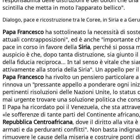
scintilla che metta in moto l'apparato bellico".
Dialogo, pace e ricostruzione tra le Coree, in Siria e a G
Papa Francesco
ha sottolineato la necessità di sost
attuali contrapposizioni", ed è anche "importante che
pace in corso in favore della
Siria
, perché si possa 
auspicio è che, dopo tanta distruzione, sia giunto il 
della fiducia reciproca... In tal senso è vitale che si
attivamente alla storia della Siria". Un appello per i
Papa Francesco
ha rivolto un pensiero particolare a 
rinnova un "pressante appello a ponderare ogni inizia
pertinenti risoluzioni delle Nazioni Unite, lo status
mai urgente trovare una soluzione politica che cons
Il Papa ha ricordato poi il Venezuela, che sta attra
«le sofferenze di tante parti del Continente african
Repubblica Centroafricana
, dove il diritto alla vit
armati e da perduranti conflitti". Non basta indignar
rimuovere le cause della miseria e costruire ponti