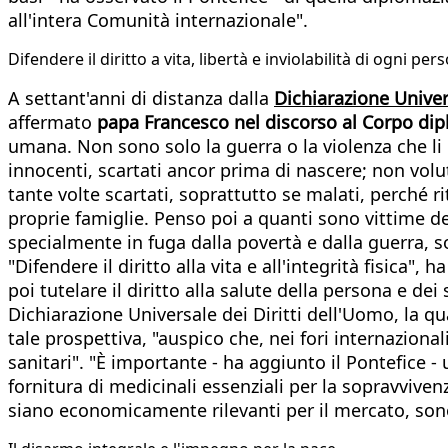
all'intera Comunità internazionale".
Difendere il diritto a vita, libertà e inviolabilità di ogni per
A settant'anni di distanza dalla
Dichiarazione Univer
affermato
papa Francesco nel discorso al Corpo di
umana. Non sono solo la guerra o la violenza che li
innocenti, scartati ancor prima di nascere; non volut
tante volte scartati, soprattutto se malati, perché 
proprie famiglie. Penso poi a quanti sono vittime de
specialmente in fuga dalla povertà e dalla guerra, 
"Difendere il diritto alla vita e all'integrità fisica", 
poi tutelare il diritto alla salute della persona e de
Dichiarazione Universale dei Diritti dell'Uomo, la qua
tale prospettiva, "auspico che, nei fori internazional
sanitari". "È importante - ha aggiunto il Pontefice - u
fornitura di medicinali essenziali per la sopravviven
siano economicamente rilevanti per il mercato, son