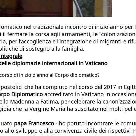
lomatico nel tradizionale incontro di inizio anno per 
tti il fermare la corsa agli armamenti, le "colonizzazi
ria, per l’accoglienza e l’integrazione di migranti e rif
litiche di sostegno alla famiglia.
integrale
.
delle diplomazie internazionali in Vaticano
corso di inizio d'anno al Corpo diplomatico?
i apostolici che ha compiuto nel corso del 2017 in Eg
rpo Diplomatico
accreditato in Vaticano in occasion
della Madonna a Fatima, per celebrare la canonizzazion
ioia che la Vergine Maria ha suscitato nei molti pelle
inuato
papa Francesco
- ho potuto incontrare le comu
 allo sviluppo e alla convivenza civile dei rispettivi 