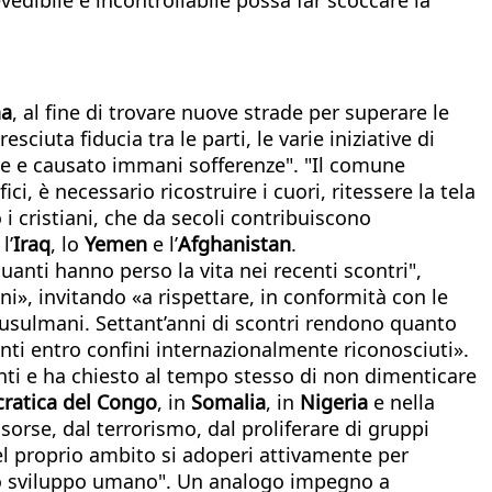
na
, al fine di trovare nuove strade per superare le
iuta fiducia tra le parti, le varie iniziative di
ese e causato immani sofferenze
". "Il comune
i, è necessario ricostruire i cuori, ritessere la tela
o i cristiani, che da secoli contribuiscono
l’
Iraq
, lo
Yemen
e l’
Afghanistan
.
quanti hanno perso la vita nei recenti scontri",
ni», invitando «a rispettare, in conformità con le
e musulmani. Settant’anni di scontri rendono quanto
nti entro confini internazionalmente riconosciuti».
enti e ha chiesto al tempo stesso di non dimenticare
ratica del Congo
, in
Somalia
, in
Nigeria
e nella
isorse, dal terrorismo, dal proliferare di gruppi
el proprio ambito si adoperi attivamente per
ico sviluppo umano". Un analogo impegno a