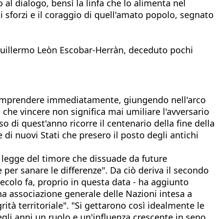
 al dialogo, bensì la linfa che lo alimenta nel
i sforzi e il coraggio di quell'amato popolo, segnato
uillermo Leòn Escobar-Herràn, deceduto pochi
 comprendere immediatamente, giungendo nell'arco
che vincere non significa mai umiliare l'avversario
o di quest'anno ricorre il centenario della fine della
 di nuovi Stati che presero il posto degli antichi
a legge del timore che dissuade da future
per sanare le differenze". Da ciò deriva il secondo
secolo fa, proprio in questa data - ha aggiunto
na associazione generale delle Nazioni intesa a
ità territoriale". "Si gettarono così idealmente le
egli anni un ruolo e un'influenza crescente in seno