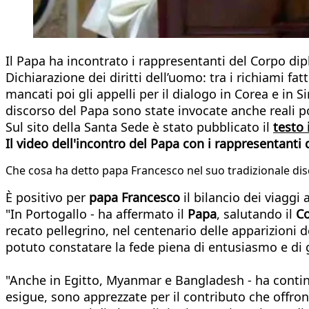
Il Papa ha incontrato i rappresentanti del Corpo dip
Dichiarazione dei diritti dell’uomo: tra i richiami fa
mancati poi gli appelli per il dialogo in Corea e in Si
discorso del Papa sono state invocate anche reali po
Sul sito della Santa Sede è stato pubblicato il
testo 
Il video dell'incontro del Papa con i rappresentanti 
Che cosa ha detto papa Francesco nel suo tradizionale dis
È positivo per
papa Francesco
il bilancio dei viagg
"In Portogallo - ha affermato il
Papa
, salutando il
Co
recato pellegrino, nel centenario delle apparizioni 
potuto constatare la fede piena di entusiasmo e di g
"Anche in Egitto, Myanmar e Bangladesh - ha cont
esigue, sono apprezzate per il contributo che offrono