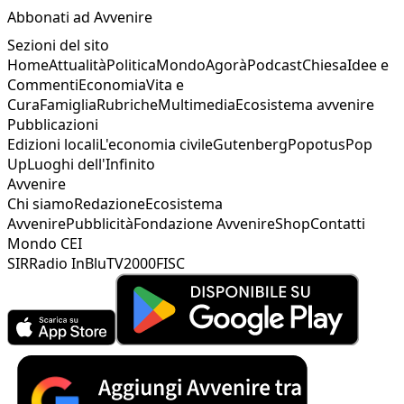
Abbonati ad Avvenire
Sezioni del sito
Home
Attualità
Politica
Mondo
Agorà
Podcast
Chiesa
Idee e
Commenti
Economia
Vita e
Cura
Famiglia
Rubriche
Multimedia
Ecosistema avvenire
Pubblicazioni
Edizioni locali
L'economia civile
Gutenberg
Popotus
Pop
Up
Luoghi dell'Infinito
Avvenire
Chi siamo
Redazione
Ecosistema
Avvenire
Pubblicità
Fondazione Avvenire
Shop
Contatti
Mondo CEI
SIR
Radio InBlu
TV2000
FISC