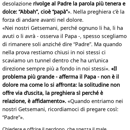
desolazione
rivolge al Padre la parola più tenera e
dolce: “Abbah”, cioè “papà”
». Nella preghiera c’è la
forza di andare avanti nel dolore.
«Nei nostri Getsemani, perché ognuno li ha, li ha
avuti o li avrà - osserva il Papa -, spesso scegliamo
di rimanere soli anziché dire “Padre”. Ma quando
nella prova restiamo chiusi in noi stessi ci
scaviamo un tunnel dentro che ha un’unica
direzione sempre più a fondo in noi stessi«.
«Il
problema più grande - afferma il Papa - non è il
dolore ma come lo si affronta: la solitudine non
offre via d’uscita, la preghiera sì perché è
relazione, è affidamento».
«Quando entriamo nei
nostri Getsemani, ricordiamoci di pregare così:
“Padre”».
Chiedere e offrire il perdono, che spezza il male