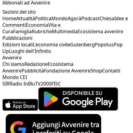
Abbonati ad Avvenire
Sezioni del sito
Home
Attualità
Politica
Mondo
Agorà
Podcast
Chiesa
Idee e
Commenti
Economia
Vita e
Cura
Famiglia
Rubriche
Multimedia
Ecosistema avvenire
Pubblicazioni
Edizioni locali
L'economia civile
Gutenberg
Popotus
Pop
Up
Luoghi dell'Infinito
Avvenire
Chi siamo
Redazione
Ecosistema
Avvenire
Pubblicità
Fondazione Avvenire
Shop
Contatti
Mondo CEI
SIR
Radio InBlu
TV2000
FISC