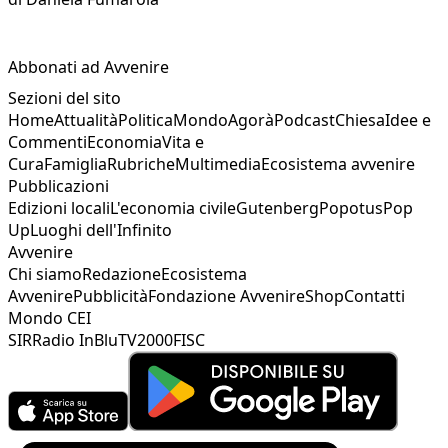
Abbonati ad Avvenire
Sezioni del sito
Home
Attualità
Politica
Mondo
Agorà
Podcast
Chiesa
Idee e
Commenti
Economia
Vita e
Cura
Famiglia
Rubriche
Multimedia
Ecosistema avvenire
Pubblicazioni
Edizioni locali
L'economia civile
Gutenberg
Popotus
Pop
Up
Luoghi dell'Infinito
Avvenire
Chi siamo
Redazione
Ecosistema
Avvenire
Pubblicità
Fondazione Avvenire
Shop
Contatti
Mondo CEI
SIR
Radio InBlu
TV2000
FISC