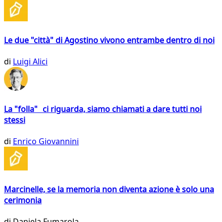
Le due "città" di Agostino vivono entrambe dentro di noi
di
Luigi Alici
La "folla" ci riguarda, siamo chiamati a dare tutti noi
stessi
di
Enrico Giovannini
Marcinelle, se la memoria non diventa azione è solo una
cerimonia
di
Daniela Fumarola