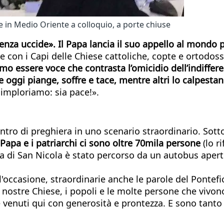
ese in Medio Oriente a colloquio, a porte chiuse
renza uccide». Il Papa lancia il suo appello al mondo
e con i Capi delle Chiese cattoliche, copte e ortodos
liamo essere voce che contrasta l’omicidio dell’indiff
e oggi piange, soffre e tace, mentre altri lo calpestan
oi imploriamo: sia pace!».
tro di preghiera in uno scenario straordinario. Sotto i
 Papa e i patriarchi ci sono oltre 70mila persone
(lo r
ilica di San Nicola è stato percorso da un autobus aper
 l'occasione, straordinarie anche le parole del Pontefic
 nostre Chiese, i popoli e le molte persone che vivono
re venuti qui con generosità e prontezza. E sono tanto g