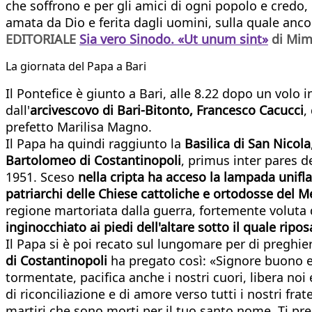
che soffrono e per gli amici di ogni popolo e credo
amata da Dio e ferita dagli uomini, sulla quale ancor
EDITORIALE
Sia vero Sinodo. «Ut unum sint»
di Mi
La giornata del Papa a Bari
Il Pontefice è giunto a Bari, alle 8.22 dopo un volo 
dall'
arcivescovo di Bari-Bitonto, Francesco Cacucci
,
prefetto Marilisa Magno.
Il Papa ha quindi raggiunto la
Basilica di San Nicola
Bartolomeo di Costantinopoli
, primus inter pares d
1951. Sceso
nella cripta ha acceso la lampada unifl
patriarchi delle Chiese cattoliche e ortodosse del M
regione martoriata dalla guerra, fortemente voluta d
inginocchiato ai piedi dell'altare sotto il quale rip
Il Papa si è poi recato sul lungomare per di preghie
di Costantinopoli
ha pregato così: «Signore buono e 
tormentate, pacifica anche i nostri cuori, libera noi 
di riconciliazione e di amore verso tutti i nostri fratel
martiri che sono morti per il tuo santo nome. Ti preg