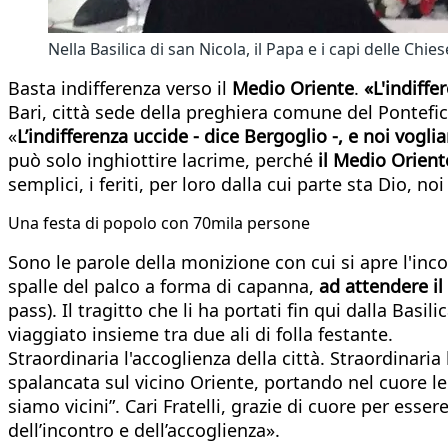
Nella Basilica di san Nicola, il Papa e i capi delle Chi
Basta indifferenza verso il
Medio Oriente
.
«L'indiffe
Bari, città sede della preghiera comune del Pontefic
«
L’indifferenza uccide - dice Bergoglio -, e noi vog
può solo inghiottire lacrime, perché
il Medio Orient
semplici, i feriti, per loro dalla cui parte sta Dio, n
Una festa di popolo con 70mila persone
Sono le parole della monizione con cui si apre l'incon
spalle del palco a forma di capanna,
ad attendere il
pass). Il tragitto che li ha portati fin qui dalla Bas
viaggiato insieme tra due ali di folla festante.
Straordinaria l'accoglienza della città. Straordinaria
spalancata sul vicino Oriente, portando nel cuore le
siamo vicini”. Cari Fratelli, grazie di cuore per esse
dell’incontro e dell’accoglienza».