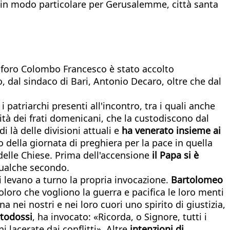
o in modo particolare per Gerusalemme, città santa
stoforo Colombo Francesco è stato accolto
, dal sindaco di Bari, Antonio Decaro, oltre che dal
 patriarchi presenti all'incontro, tra i quali anche
ità dei frati domenicani, che la custodiscono dal
 di là delle divisioni attuali e
ha venerato insieme ai
to della giornata di preghiera per la pace in quella
 delle Chiese. Prima dell'accensione
il Papa si è
ualche secondo.
hi levano a turno la propria invocazione.
Bartolomeo
loro che vogliono la guerra e pacifica le loro menti
a nei nostri e nei loro cuori uno spirito di giustizia,
rtodossi
, ha invocato: «Ricorda, o Signore, tutti i
 lacerate dai conflitti». Altre
intenzioni di