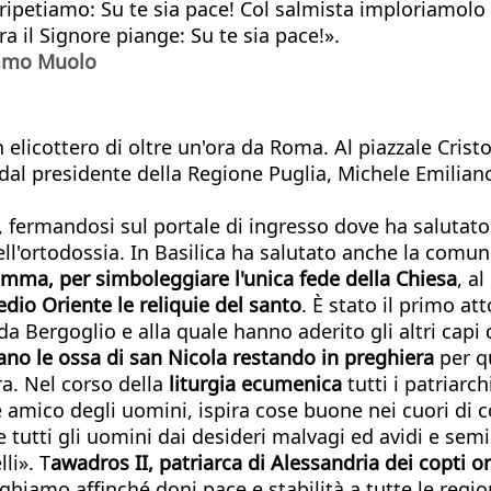
, ripetiamo: Su te sia pace! Col salmista imploriamol
a il Signore piange: Su te sia pace!».
mmo Muolo
in elicottero di oltre un'ora da Roma. Al piazzale Cri
 dal presidente della Regione Puglia, Michele Emiliano
, fermandosi sul portale di ingresso dove ha salutato i
ell'ortodossia. In Basilica ha salutato anche la comun
amma, per simboleggiare l'unica fede della Chiesa
, al
edio Oriente le reliquie del santo
. È stato il primo at
a Bergoglio e alla quale hanno aderito gli altri capi
osano le ossa di san Nicola restando in preghiera
per q
ra. Nel corso della
liturgia ecumenica
tutti i patriarc
amico degli uomini, ispira cose buone nei cuori di co
e tutti gli uomini dai desideri malvagi ed avidi e semin
li». T
awadros II, patriarca di Alessandria dei copti o
hiamo affinché doni pace e stabilità a tutte le regioni