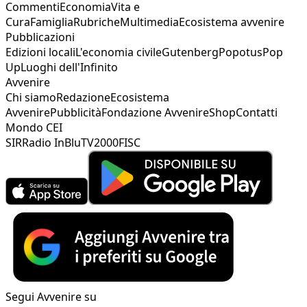
Commenti
Economia
Vita e
Cura
Famiglia
Rubriche
Multimedia
Ecosistema avvenire
Pubblicazioni
Edizioni locali
L'economia civile
Gutenberg
Popotus
Pop
Up
Luoghi dell'Infinito
Avvenire
Chi siamo
Redazione
Ecosistema
Avvenire
Pubblicità
Fondazione Avvenire
Shop
Contatti
Mondo CEI
SIR
Radio InBlu
TV2000
FISC
Segui Avvenire su