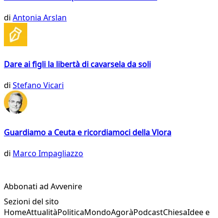
di
Antonia Arslan
Dare ai figli la libertà di cavarsela da soli
di
Stefano Vicari
Guardiamo a Ceuta e ricordiamoci della Vlora
di
Marco Impagliazzo
Abbonati ad Avvenire
Sezioni del sito
Home
Attualità
Politica
Mondo
Agorà
Podcast
Chiesa
Idee e