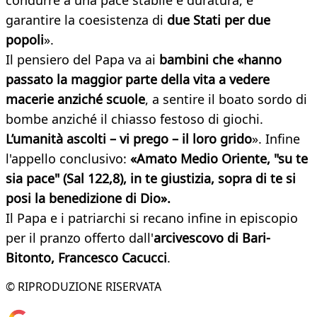
condurre a una pace stabile e duratura, e
garantire la coesistenza di
due Stati per due
popoli
».
Il pensiero del Papa va ai
bambini che «hanno
passato la maggior parte della vita a vedere
macerie anziché scuole
, a sentire il boato sordo di
bombe anziché il chiasso festoso di giochi.
L’umanità ascolti – vi prego – il loro grido
». Infine
l'appello conclusivo:
«Amato Medio Oriente, "su te
sia pace" (Sal 122,8), in te giustizia, sopra di te si
posi la benedizione di Dio».
Il Papa e i patriarchi si recano infine in episcopio
per il pranzo offerto dall'
arcivescovo di Bari-
Bitonto, Francesco Cacucci
.
© RIPRODUZIONE RISERVATA