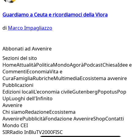
Guardiamo a Ceuta e ricordiamoci della Vlora
di
Marco Impagliazzo
Abbonati ad Avvenire
Sezioni del sito
Home
Attualità
Politica
Mondo
Agorà
Podcast
Chiesa
Idee e
Commenti
Economia
Vita e
Cura
Famiglia
Rubriche
Multimedia
Ecosistema avvenire
Pubblicazioni
Edizioni locali
L'economia civile
Gutenberg
Popotus
Pop
Up
Luoghi dell'Infinito
Avvenire
Chi siamo
Redazione
Ecosistema
Avvenire
Pubblicità
Fondazione Avvenire
Shop
Contatti
Mondo CEI
SIR
Radio InBlu
TV2000
FISC