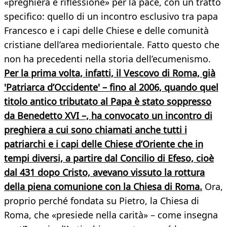
«preghiera e riflessione» per la pace, con un tratto
specifico: quello di un incontro esclusivo tra papa
Francesco e i capi delle Chiese e delle comunità
cristiane dell’area mediorientale. Fatto questo che
non ha precedenti nella storia dell’ecumenismo.
Per la prima volta, infatti, il Vescovo di Roma, già
'Patriarca d’Occidente' – fino al 2006, quando quel
titolo antico tributato al Papa è stato soppresso
da Benedetto XVI –, ha convocato un incontro di
preghiera a cui sono chiamati anche tutti i
patriarchi e i capi delle Chiese d’Oriente che in
tempi diversi, a partire dal Concilio di Efeso, cioè
dal 431 dopo Cristo, avevano vissuto la rottura
della piena comunione con la Chiesa di Roma.
Ora,
proprio perché fondata su Pietro, la Chiesa di
Roma, che «presiede nella carità» – come insegna