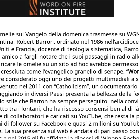
i omelie sul Vangelo della domenica trasmesse su WGN, 
tina, Robert Barron, ordinato nel 1986 nell’arcidioces
Uniti e Francia, docente di teologia sistematica, Barr
u un amico a fargli notare che i suoi passaggi in radio
ricare le omelie su un sito ad hoc avrebbe permesso 
ne cresciuta come l’evangelico granello di senape.
“Wor
ere considerato oggi uno dei progetti multimediali a 
 avvenuto nel 2011 con “Catholicism”, un documentario
giando in diversi Paesi presenta la bellezza della fed
è lo stile che Barron ha sempre perseguito, nella conv
o tra i lontani, che ha riscosso consensi ben al di là 
te di collaboratori e caricati su YouTube, che resta l
ni di follower su Facebook e quasi 2 milioni su YouTub
. La sua presenza sul web è andata di pari passo con 
 e nel 2015 gli fu affidata la diocesi di Winona-Roch