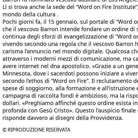
Lì si trova anche la sede del “Word on Fire Institute”
mondo della cultura .
Pochi giorni fa, il 15 gennaio, sul portale di “Word
che il vescovo Barron intende fondare un ordine di sac
continua degli sforzi di evangelizzazione di “Word on 
vivendo secondo una regola che il vescovo Barron ha
carisma l’annuncio nel mondo digitale. Qualcosa ch
attraverso i moderni mezzi di comunicazione, ma ca
avere internet nel dna apostolico. «Grazie a un gen
Minnesota, dove i sacerdoti possono iniziare a vive
secondo l’ethos di “Word on Fire”. Il reclutamento de
spese di soggiorno, alla formazione e all’istruzione e
campagna di raccolta fondi è ambizioso, ma la rispost
dollari. «Preghiamo affinché questo ordine esista i
profonda con Gesù Cristo». Questo l’auspicio finale 
risponde davvero ai disegni della Provvidenza.
© RIPRODUZIONE RISERVATA