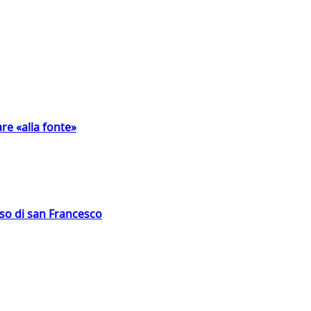
are «alla fonte»
oso di san Francesco