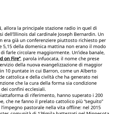
allora la principale stazione radio in quel di
i dell’Illinois dal cardinale Joseph Bernardin. Un
on era già un conferenziere piuttosto richiesto per
 alle 5,15 della domenica mattina non erano il modo
di farle circolare maggiormente. Un’idea banale,
d on Fire”
, parola infuocata, il nome che prese
servizio della nuova evangelizzazione di maggior
 in 10 puntate in cui Barron, come un Alberto
e cattolica e della civiltà che ha generato nei
inzione che la cura della forma sia condizione
dei confini ecclesiali.
a piattaforma di riferimento, hanno superato i 200
e, che ne fanno il prelato cattolico più “seguito”
l’impegno pastorale nella vita offline: nel 2015
ester, comunità di 136mila battezzati nel Minnesota.