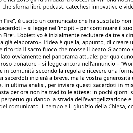
, che sforna libri, podcast, catechesi innovative e vide
 on Fire”, è uscito un comunicato che ha suscitato no
erdoti – si legge nell’incipit – per continuare il suo 
Fire”. L’obiettivo è inizialmente reclutare da tre a ci
 già elaborato». L’idea è quella, appunto, di crear
e ricorda il sacro fuoco che mosse il beato Giacomo 
lato ovviamente nel panorama attuale: per qualcuno 
eroso donatore – si legge ancora nell’annuncio – “Wor
re in comunità secondo la regola e ricevere una form
i sacerdoti inizierà a breve, ma la vostra generosità è
, in ultima analisi, per inviare questi sacerdoti in mi
a per ora non ha tradito le attese: in pochi giorni so
n perpetuo guidando la strada dell’evangelizzazione 
del comunicato. Il tempo e il giudizio della Chiesa, c