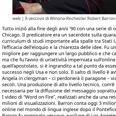
web | Il vescovo di Winona-Rochester Robert Barron
Tutto iniziò alla fine degli anni ’90 con una serie d
Chicago. Il predicatore era un sacerdote sulla quaran
curriculum di studi importante alla spalle tra Stati 
l’efficacia dell’eloquio e la chiarezza delle idee. F
migliore per raggiungere un largo pubblico e che ca
ma che fu l’avvio di un’attività imperniata sull’onli
quell’apostolato, si è ingrandito a tal punto da ess
successo negli Usa e non solo. Il salto di livello è
Angela in clergyman – ci perdonerà il paragone – viag
secoli. Una produzione di alto livello tecnico, com’
necessaria per la diffusione del messaggio soprattutt
I video di “Word on Fire”, realizzati anche da una re
milioni di visualizzazioni. Barron conta oggi 3 milio
online nel mondo di lingua inglese dopo il Pontefice
Barron fu nominato vescovo ausiliare di Los Angeles