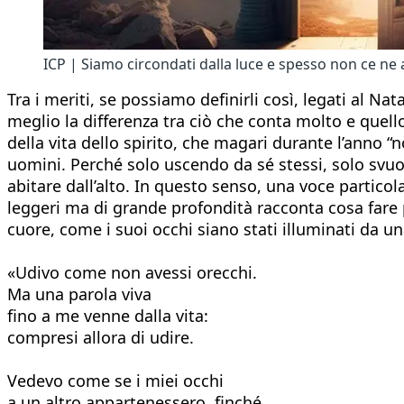
ICP | Siamo circondati dalla luce e spesso non ce n
Tra i meriti, se possiamo definirli così, legati al Nat
meglio la differenza tra ciò che conta molto e quell
della vita dello spirito, che magari durante l’ann
uomini. Perché solo uscendo da sé stessi, solo svuota
abitare dall’alto. In questo senso, una voce partico
leggeri ma di grande profondità racconta cosa fare 
cuore, come i suoi occhi siano stati illuminati da un
«Udivo come non avessi orecchi.
Ma una parola viva
fino a me venne dalla vita:
compresi allora di udire.
Vedevo come se i miei occhi
a un altro appartenessero, finché