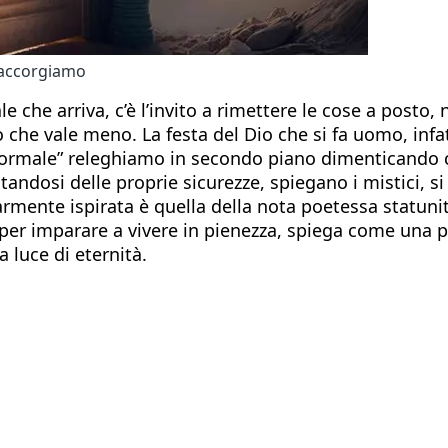
e accorgiamo
ale che arriva, c’è l’invito a rimettere le cose a posto
o che vale meno. La festa del Dio che si fa uomo, infa
o “normale” releghiamo in secondo piano dimentican
ndosi delle proprie sicurezze, spiegano i mistici, si 
larmente ispirata è quella della nota poetessa statun
per imparare a vivere in pienezza, spiega come una pa
a luce di eternità.