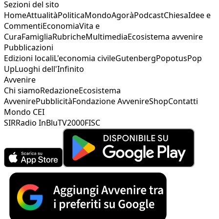
Sezioni del sito
Home
Attualità
Politica
Mondo
Agorà
Podcast
Chiesa
Idee e
Commenti
Economia
Vita e
Cura
Famiglia
Rubriche
Multimedia
Ecosistema avvenire
Pubblicazioni
Edizioni locali
L'economia civile
Gutenberg
Popotus
Pop
Up
Luoghi dell'Infinito
Avvenire
Chi siamo
Redazione
Ecosistema
Avvenire
Pubblicità
Fondazione Avvenire
Shop
Contatti
Mondo CEI
SIR
Radio InBlu
TV2000
FISC