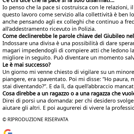
Io penso che la pace si costruisca con le relazioni, i
questo lavoro come servizio alla collettività è ben l
anche pensando agli ex colleghi che continuo a frequ
all’addestramento ricevuto in Polizia.
Come declinerebbe le parole chiave del Giubileo nel 
Indossare una divisa è una possibilità di dare spera
magari impedendogli di compiere atti che ledono la 
migliore in seguito. Può diventare un momento salv
Le è mai successo?
Un giorno mi venne chiesto di vigilare su un minore
piangere, era spaventato. Poi mi disse: “Ho paura, m
stai diventando?”. E da lì, da quell’abbraccio manc
Cosa direbbe a un ragazzo o a una ragazza che vuole
Direi di porsi una domanda: per chi desidero svolge
aiutare gli altri. E poi augurerei di vivere la profe
© RIPRODUZIONE RISERVATA