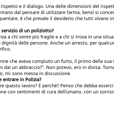
l rispetto e il dialogo. Una delle dimensioni del rispet
ontano dal pensare di utilizzare l’arma, bensì si conce
entare, è che prevale il desiderio che tutti vivano in
servizio di un poliziotto?
nza a chi sente più fragile e a chi si trova in una si
dignità delle persone. Anche un arresto, per qualcun
ifico.
nne che aveva compiuto un furto, il primo della sua v
i dai un abbraccio?”. Non potevo, ero in divisa. Torna
ato, mi sono messa in discussione.
 entrare in Polizia?
re questo lavoro? E perché? Penso che debba esserci u
ssione con sentimenti di cura dell’umano, con un sorris