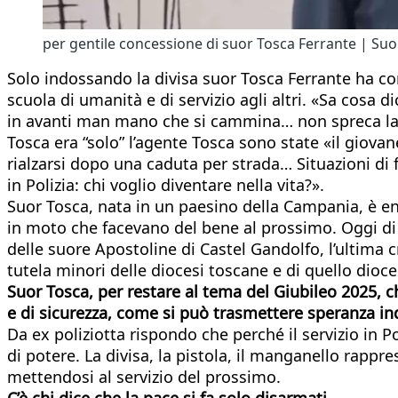
per gentile concessione di suor Tosca Ferrante | Suo
Solo indossando la divisa suor Tosca Ferrante ha com
scuola di umanità e di servizio agli altri. «Sa cosa
in avanti man mano che si cammina… non spreca la
Tosca era “solo” l’agente Tosca sono state «il giova
rialzarsi dopo una caduta per strada… Situazioni di
in Polizia: chi voglio diventare nella vita?».
Suor Tosca, nata in un paesino della Campania, è entr
in moto che facevano del bene al prossimo. Oggi di a
delle suore Apostoline di Castel Gandolfo, l’ultima c
tutela minori delle diocesi toscane e di quello dioce
Suor Tosca, per restare al tema del Giubileo 2025, 
e di sicurezza, come si può trasmettere speranza i
Da ex poliziotta rispondo che perché il servizio in P
di potere. La divisa, la pistola, il manganello rap
mettendosi al servizio del prossimo.
C’è chi dice che la pace si fa solo disarmati…