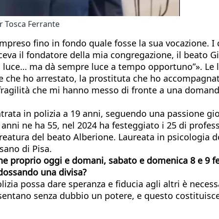
r Tosca Ferrante
preso fino in fondo quale fosse la sua vocazione. I c
 diceva il fondatore della mia congregazione, il beato
 luce… ma dà sempre luce a tempo opportuno”». Le 
ne che ho arrestato, la prostituta che ho accompagnato
 fragilità che mi hanno messo di fronte a una domanda
ata in polizia a 19 anni, seguendo una passione giovan
nni ne ha 55, nel 2024 ha festeggiato i 25 di profess
reatura del beato Alberione. Laureata in psicologia do
sano di Pisa.
che proprio oggi e domani, sabato e domenica 8 e 9 fe
ndossando una divisa?
olizia possa dare speranza e fiducia agli altri è neces
presentano senza dubbio un potere, e questo costituis