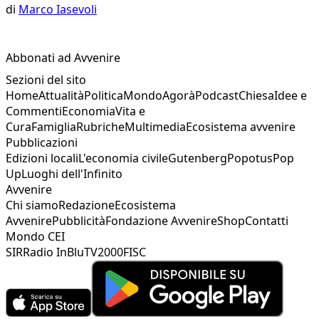
di
Marco Iasevoli
Abbonati ad Avvenire
Sezioni del sito
Home
Attualità
Politica
Mondo
Agorà
Podcast
Chiesa
Idee e
Commenti
Economia
Vita e
Cura
Famiglia
Rubriche
Multimedia
Ecosistema avvenire
Pubblicazioni
Edizioni locali
L'economia civile
Gutenberg
Popotus
Pop
Up
Luoghi dell'Infinito
Avvenire
Chi siamo
Redazione
Ecosistema
Avvenire
Pubblicità
Fondazione Avvenire
Shop
Contatti
Mondo CEI
SIR
Radio InBlu
TV2000
FISC